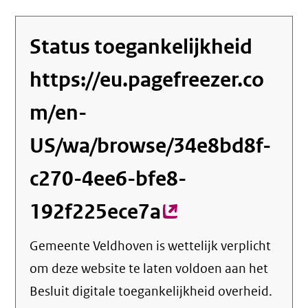
Status toegankelijkheid
https://eu.pagefreezer.co
m/en-
US/wa/browse/34e8bd8f-
c270-4ee6-bfe8-
192f225ece7a
(externe
link)
Gemeente Veldhoven
is wettelijk verplicht
om deze website te laten voldoen aan het
Besluit digitale toegankelijkheid overheid.