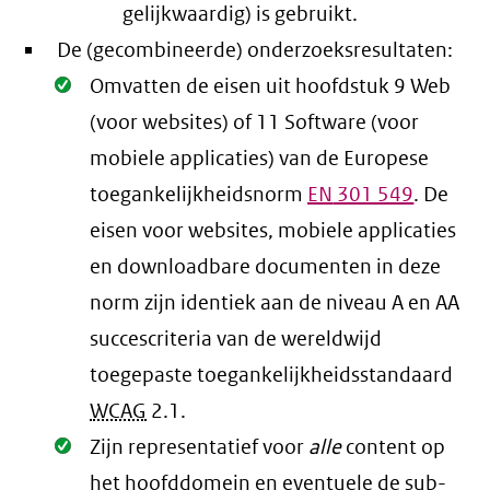
gelijkwaardig) is gebruikt.
De (gecombineerde) onderzoeksresultaten:
Oké.
Omvatten de eisen uit hoofdstuk 9 Web
(voor websites) of 11 Software (voor
mobiele applicaties) van de Europese
toegankelijkheidsnorm
EN
301 549
. De
eisen voor websites, mobiele applicaties
en downloadbare documenten in deze
norm zijn identiek aan de niveau A en AA
succescriteria van de wereldwijd
toegepaste toegankelijkheidsstandaard
WCAG
2.1
.
Oké.
Zijn representatief voor
alle
content op
het hoofddomein en eventuele de sub-