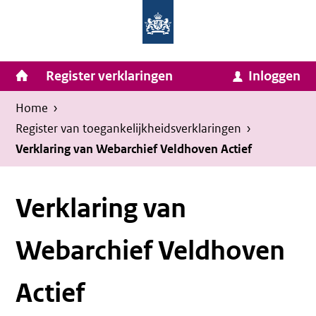
Homepage
Ga
van
naar
Ministerie
Invulassistent
inhoud
Hoofdnavigatie
Register verklaringen
Inloggen
van
Toegankelijkheidsverklaring
Toegankelijkheidsverklaring
Binnenlandse
Kruimelpad
U
Home
›
Zaken
bevindt
Register van toegankelijkheids­verklaringen
›
en
zich
Verklaring van Webarchief Veldhoven Actief
Koninkrijksrelaties
hier:
Verklaring van
Webarchief Veldhoven
Actief