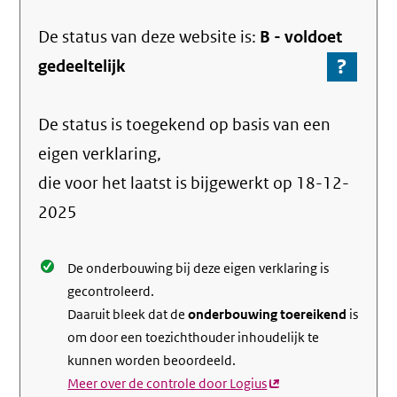
De status van deze
website
is:
B -
voldoet
?
-
gedeeltelijk
Ga
naar
De status is toegekend op basis van een
de
info
eigen verklaring,
over
die voor het laatst is bijgewerkt op
18-12-
de
2025
nale
De onderbouwing bij deze eigen verklaring is
gecontroleerd.
Daaruit bleek dat de
onderbouwing toereikend
is
om door een toezichthouder inhoudelijk te
kunnen worden beoordeeld.
Meer over de controle door Logius
(externe