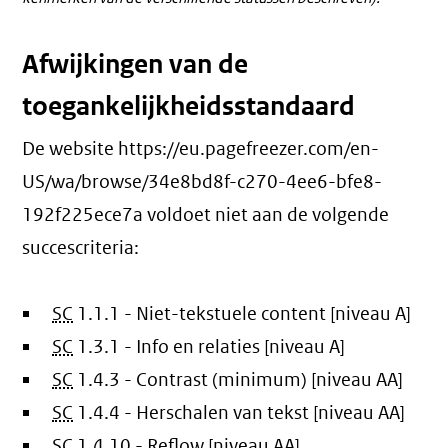
Afwijkingen van de
toegankelijkheidsstandaard
De website https://eu.pagefreezer.com/en-
US/wa/browse/34e8bd8f-c270-4ee6-bfe8-
192f225ece7a voldoet niet aan de volgende
succescriteria:
SC
1.1.1 - Niet-tekstuele content [niveau A]
SC
1.3.1 - Info en relaties [niveau A]
SC
1.4.3 - Contrast (minimum) [niveau AA]
SC
1.4.4 - Herschalen van tekst [niveau AA]
SC
1.4.10 - Reflow [niveau AA]