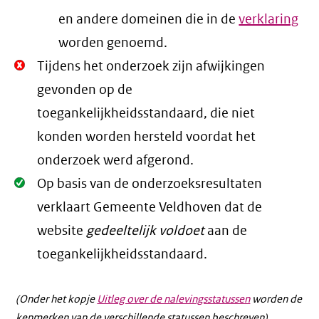
en andere domeinen die in de
verklaring
worden genoemd.
Niet
Tijdens het onderzoek zijn afwijkingen
Oké.
gevonden op de
toegankelijkheidsstandaard, die niet
konden worden hersteld voordat het
onderzoek werd afgerond.
Oké.
Op basis van de onderzoeksresultaten
verklaart Gemeente Veldhoven dat de
website
gedeeltelijk voldoet
aan de
toegankelijkheidsstandaard.
(Onder het kopje
Uitleg over de nalevingsstatussen
worden de
kenmerken van de verschillende statussen beschreven).