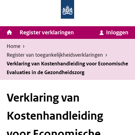
Homepage
Ga
van
naar
Ministerie
Invulassistent
inhoud
Hoofdnavigatie
Register verklaringen
Inloggen
van
Toegankelijkheidsverklaring
Toegankelijkheidsverklaring
Binnenlandse
Kruimelpad
U
Home
›
Zaken
bevindt
Register van toegankelijkheids­verklaringen
›
en
zich
Verklaring van Kostenhandleiding voor Economische
Koninkrijksrelaties
Evaluaties in de Gezondheidszorg
hier:
Verklaring van
Kostenhandleiding
voor Economische