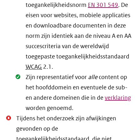
toegankelijkheidsnorm
EN
301 549
. De
eisen voor websites, mobiele applicaties
en downloadbare documenten in deze
norm zijn identiek aan de niveau A en AA
succescriteria van de wereldwijd
toegepaste toegankelijkheidsstandaard
WCAG
2.1
.
Oké.
Zijn representatief voor
alle
content op
het hoofddomein en eventuele de sub-
en andere domeinen die in de
verklaring
worden genoemd.
Niet
Tijdens het onderzoek zijn afwijkingen
Oké.
gevonden op de
toegankelijkheidsstandaard, die niet