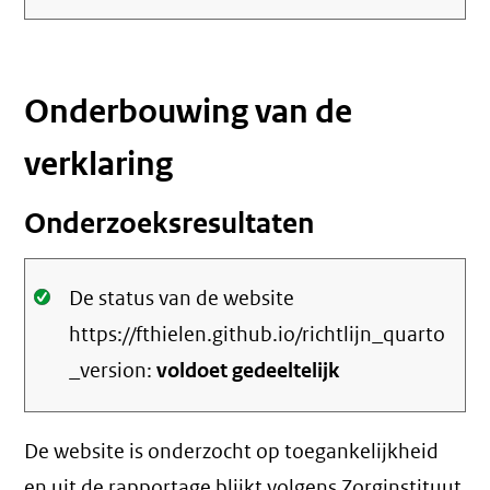
Onderbouwing van de
verklaring
Onderzoeksresultaten
Oké.
De status van de website
https://fthielen.github.io/richtlijn_quarto
_version:
voldoet gedeeltelijk
De website is onderzocht op toegankelijkheid
en uit de rapportage blijkt volgens Zorginstituut