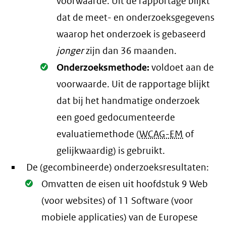
voorwaarde
. Uit de rapportage blijkt
dat de meet- en onderzoeksgegevens
waarop het onderzoek is gebaseerd
jonger
zijn dan 36 maanden.
Oké.
Onderzoeksmethode:
voldoet aan de
voorwaarde
. Uit de rapportage blijkt
dat bij het handmatige onderzoek
een goed gedocumenteerde
evaluatiemethode (
WCAG-EM
of
gelijkwaardig) is gebruikt.
De (gecombineerde) onderzoeksresultaten:
Oké.
Omvatten de eisen uit hoofdstuk 9 Web
(voor websites) of 11 Software (voor
mobiele applicaties) van de Europese