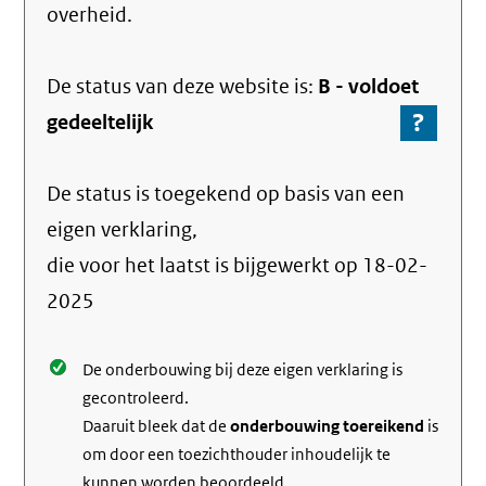
overheid.
De status van deze
website
is:
B -
voldoet
?
-
gedeeltelijk
Ga
naar
De status is toegekend op basis van een
de
info
eigen verklaring,
over
die voor het laatst is bijgewerkt op
18-02-
de
2025
nale
De onderbouwing bij deze eigen verklaring is
gecontroleerd.
Daaruit bleek dat de
onderbouwing toereikend
is
om door een toezichthouder inhoudelijk te
kunnen worden beoordeeld.