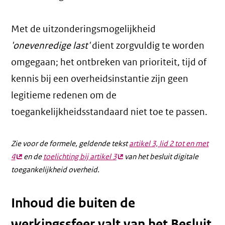
Met de uitzonderingsmogelijkheid
'onevenredige last'
dient zorgvuldig te worden
omgegaan; het ontbreken van prioriteit, tijd of
kennis bij een overheidsinstantie zijn geen
legitieme redenen om de
toegankelijkheidsstandaard niet toe te passen.
Zie voor de formele, geldende tekst
artikel 3, lid 2 tot en met
4
(externe
en de
toelichting bij artikel 3
(externe
van het besluit digitale
toegankelijkheid overheid.
link)
link)
Inhoud die buiten de
werkingssfeer valt van het Besluit