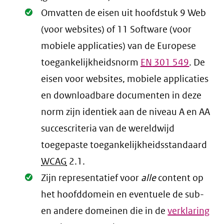
Oké.
Omvatten de eisen uit hoofdstuk 9 Web
(voor websites) of 11 Software (voor
mobiele applicaties) van de Europese
toegankelijkheidsnorm
EN
301 549
. De
eisen voor websites, mobiele applicaties
en downloadbare documenten in deze
norm zijn identiek aan de niveau A en AA
succescriteria van de wereldwijd
toegepaste toegankelijkheidsstandaard
WCAG
2.1
.
Oké.
Zijn representatief voor
alle
content op
het hoofddomein en eventuele de sub-
en andere domeinen die in de
verklaring