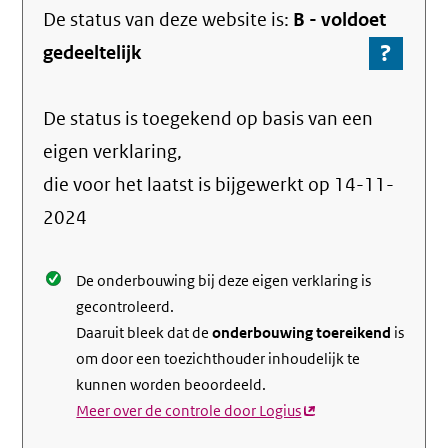
De status van deze
website
is:
B -
voldoet
?
-
gedeeltelijk
Ga
naar
De status is toegekend op basis van een
de
info
eigen verklaring,
over
die voor het laatst is bijgewerkt op
14-11-
de
2024
nale
De onderbouwing bij deze eigen verklaring is
gecontroleerd.
Daaruit bleek dat de
onderbouwing toereikend
is
om door een toezichthouder inhoudelijk te
kunnen worden beoordeeld.
Meer over de controle door Logius
(externe
link)