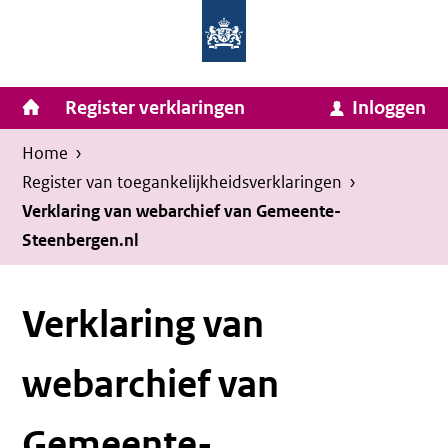
Homepage
Ga
van
naar
Ministerie
Invulassistent
inhoud
Hoofdnavigatie
Register verklaringen
Inloggen
van
Toegankelijkheidsverklaring
Toegankelijkheidsverklaring
Binnenlandse
Kruimelpad
U
Home
›
Zaken
bevindt
Register van toegankelijkheids­verklaringen
›
en
zich
Verklaring van webarchief van Gemeente-
Koninkrijksrelaties
Steenbergen.nl
hier:
Verklaring van
webarchief van
Gemeente-