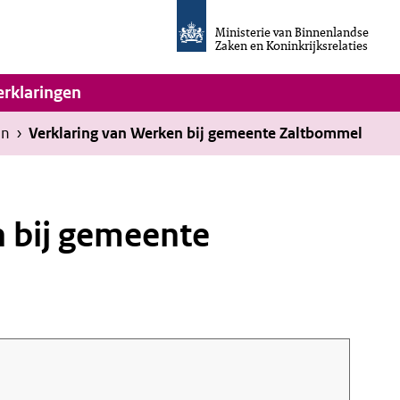
Homepage
van
Ministerie van Binnenlandse
Invulassistent
Zaken en Koninkrijksrelaties
Toegankelijkheidsverklaring
vigatie
erklaringen
en
›
Verklaring van Werken bij gemeente Zaltbommel
n bij gemeente