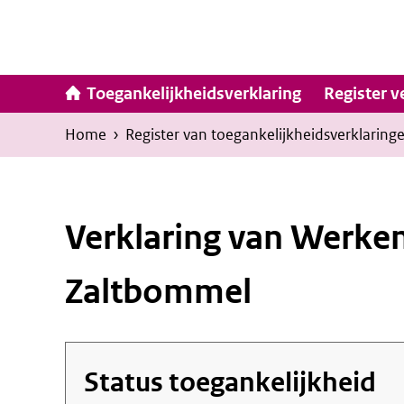
Ga
naar
inhoud
Hoofdna
Toegankelijkheidsverklaring
Register v
Kruimelpad
U
Home
›
Register van toegankelijkheids­verklaring
bevindt
zich
hier:
Verklaring van Werke
Zaltbommel
Status toegankelijkheid