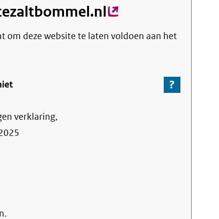
tezaltbommel.nl
(externe
link)
cht om deze website te laten voldoen aan het
?
-
niet
Ga
naar
gen verklaring,
de
informa
2025
over
de
nalevin
n.