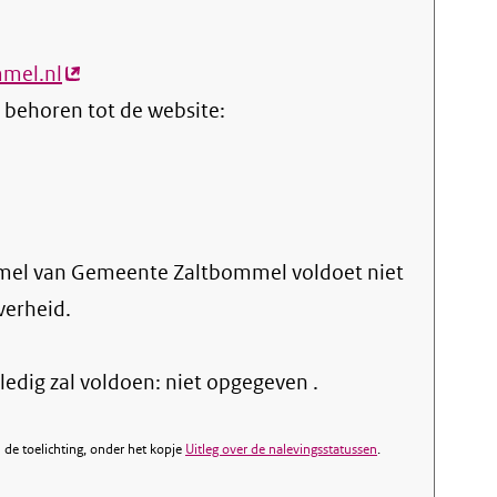
mmel.nl
(externe
 behoren tot de website:
link)
mel van Gemeente Zaltbommel voldoet niet
verheid.
edig zal voldoen: niet opgegeven .
de toelichting, onder het kopje
Uitleg over de nalevingsstatussen
.