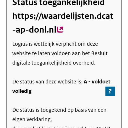
Status toegankelijkheid
https://waardelijsten.dcat
-ap-donl.nl
(externe
link)
Logius
is wettelijk verplicht om deze
website te laten voldoen aan het Besluit
digitale toegankelijkheid overheid.
De status van deze
website
is:
A -
voldoet
?
-
volledig
Ga
naar
De status is toegekend op basis van een
de
info
eigen verklaring,
over