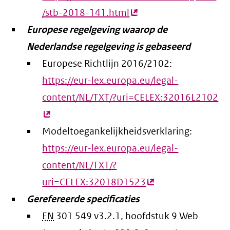
/stb-2018-141.html
(externe
Europese regelgeving waarop de
link)
Nederlandse regelgeving is gebaseerd
Europese Richtlijn 2016/2102:
https://eur-lex.europa.eu/legal-
content/NL/TXT/?uri=CELEX:32016L2102
(e
lin
Modeltoegankelijkheidsverklaring:
https://eur-lex.europa.eu/legal-
content/NL/TXT/?
uri=CELEX:32018D1523
(externe
Gerefereerde specificaties
link)
EN
301 549 v3.2.1, hoofdstuk 9 Web