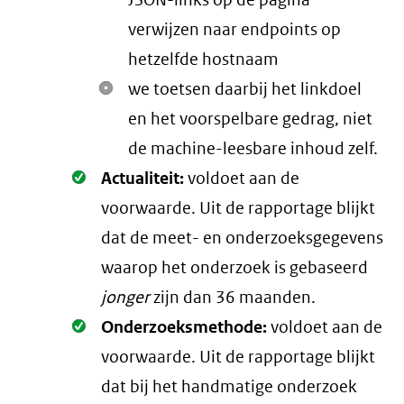
JSON-links op de pagina
verwijzen naar endpoints op
hetzelfde hostnaam
we toetsen daarbij het linkdoel
en het voorspelbare gedrag, niet
de machine-leesbare inhoud zelf.
Oké.
Actualiteit:
voldoet aan de
voorwaarde
. Uit de rapportage blijkt
dat de meet- en onderzoeksgegevens
waarop het onderzoek is gebaseerd
jonger
zijn dan 36 maanden.
Oké.
Onderzoeksmethode:
voldoet aan de
voorwaarde
. Uit de rapportage blijkt
dat bij het handmatige onderzoek