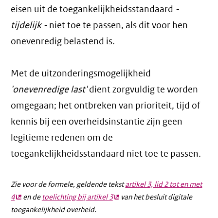
eisen uit de toegankelijkheidsstandaard
-
tijdelijk -
niet toe te passen, als dit voor hen
onevenredig belastend is.
Met de uitzonderingsmogelijkheid
'onevenredige last'
dient zorgvuldig te worden
omgegaan; het ontbreken van prioriteit, tijd of
kennis bij een overheidsinstantie zijn geen
legitieme redenen om de
toegankelijkheidsstandaard niet toe te passen.
Zie voor de formele, geldende tekst
artikel 3, lid 2 tot en met
4
(externe
en de
toelichting bij artikel 3
(externe
van het besluit digitale
toegankelijkheid overheid.
link)
link)