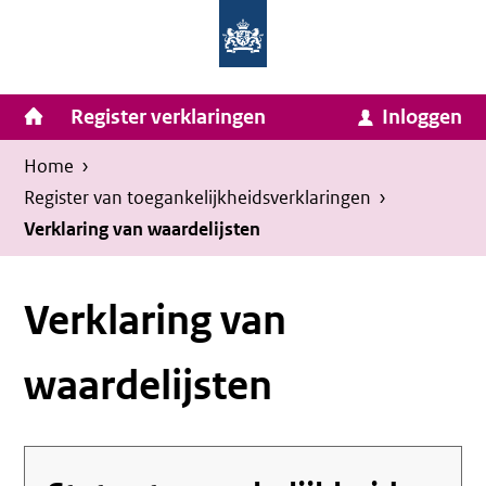
Homepage
Ga
van
naar
Ministerie
Invulassistent
inhoud
Hoofdnavigatie
Register verklaringen
Inloggen
van
Toegankelijkheidsverklaring
Toegankelijkheidsverklaring
Binnenlandse
Kruimelpad
U
Home
›
Zaken
bevindt
Register van toegankelijkheids­verklaringen
›
en
zich
Verklaring van waardelijsten
Koninkrijksrelaties
hier:
Verklaring van
waardelijsten