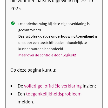
die voor het laatst is bijgewerkt op
29-10-
de
2025
nale
De onderbouwing bij deze eigen verklaring is
gecontroleerd.
Daaruit bleek dat de
onderbouwing toereikend
is
om door een toezichthouder inhoudelijk te
kunnen worden beoordeeld.
Meer over de controle door Logius
(externe
link)
Op deze pagina kunt u:
De
volledige, officiële verklaring
inzien;
Een
toegankelijkheidsprobleem
melden.