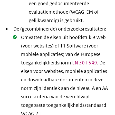
een goed gedocumenteerde
evaluatiemethode (
WCAG-EM
of
gelijkwaardig) is gebruikt.
De (gecombineerde) onderzoeksresultaten:
Oké.
Omvatten de eisen uit hoofdstuk 9 Web
(voor websites) of 11 Software (voor
mobiele applicaties) van de Europese
toegankelijkheidsnorm
EN
301 549
. De
eisen voor websites, mobiele applicaties
en downloadbare documenten in deze
norm zijn identiek aan de niveau A en AA
succescriteria van de wereldwijd
toegepaste toegankelijkheidsstandaard
WCAG
2.1
.