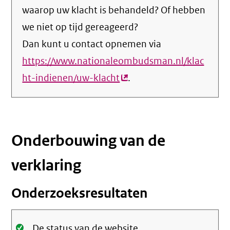
waarop uw klacht is behandeld? Of hebben
we niet op tijd gereageerd?
Dan kunt u contact opnemen via
https://www.nationaleombudsman.nl/klac
ht-indienen/uw-klacht
(externe
.
link)
Onderbouwing van de
verklaring
Onderzoeksresultaten
Oké.
De status van de website