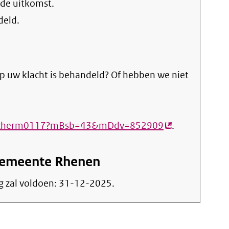
 de uitkomst.
deld.
p uw klacht is behandeld? Of hebben we niet
e31.scherm0117?mBsb=43&mDdv=852909
(externe
.
link)
Gemeente Rhenen
g zal voldoen:
31-12-2025
.