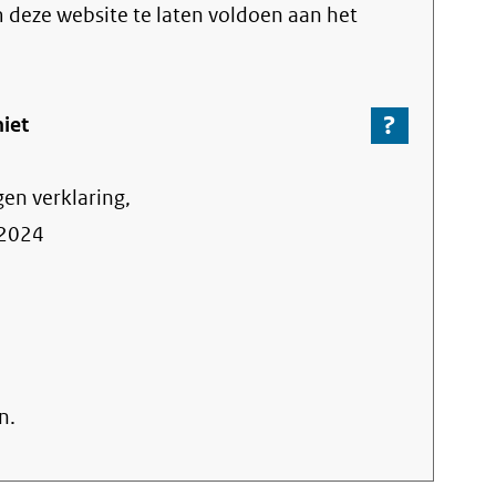
link)
m deze website te laten voldoen aan het
?
-
niet
Ga
naar
gen verklaring,
de
informa
2024
over
de
nalevin
n.