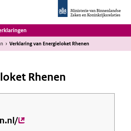
Homepage
van
Ministerie van Binnenlandse
Invulassistent
Zaken en Koninkrijksrelaties
Toegankelijkheidsverklaring
vigatie
erklaringen
en
›
Verklaring van Energieloket Rhenen
eloket Rhenen
n.nl/
(externe