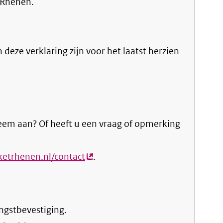
 Rhenen.
n deze verklaring zijn voor het laatst herzien
eem aan? Of heeft u een vraag of opmerking
oketrhenen.nl/contact
(externe
.
link)
ngstbevestiging.