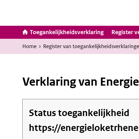
Ga
naar
inhoud
Hoofdna
Toegankelijkheidsverklaring
Register v
Kruimelpad
U
Home
›
Register van toegankelijkheids­verklaring
bevindt
zich
hier:
Verklaring van Energi
Status toegankelijkheid
https://energieloketrhene