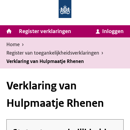
Homepage
Ga
van
naar
Ministerie
Invulassistent
inhoud
Hoofdnavigatie
Register verklaringen
Inloggen
van
Toegankelijkheidsverklaring
Toegankelijkheidsverklaring
Binnenlandse
Kruimelpad
U
Home
›
Zaken
bevindt
Register van toegankelijkheids­verklaringen
›
en
zich
Verklaring van Hulpmaatje Rhenen
Koninkrijksrelaties
hier:
Verklaring van
Hulpmaatje Rhenen