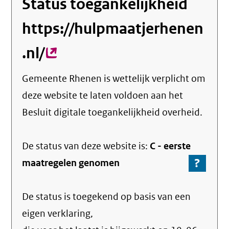
Status toegankelijkheid
https://hulpmaatjerhenen
.nl/
(externe
link)
Gemeente Rhenen
is wettelijk verplicht om
deze website te laten voldoen aan het
Besluit digitale toegankelijkheid overheid.
De status van deze
website
is:
C -
eerste
?
-
maatregelen genomen
Ga
naar
De status is toegekend op basis van een
de
info
eigen verklaring,
over