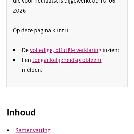
die voor het laatst is bijgewerkt op
10-06-
de
2026
nale
Op deze pagina kunt u:
De
volledige, officiële verklaring
inzien;
Een
toegankelijkheidsprobleem
melden.
Inhoud
Samenvatting