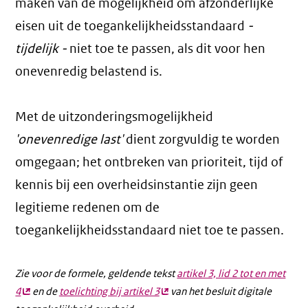
maken van de mogelijkheid om afzonderlijke
eisen uit de toegankelijkheidsstandaard
-
tijdelijk -
niet toe te passen, als dit voor hen
onevenredig belastend is.
Met de uitzonderingsmogelijkheid
'onevenredige last'
dient zorgvuldig te worden
omgegaan; het ontbreken van prioriteit, tijd of
kennis bij een overheidsinstantie zijn geen
legitieme redenen om de
toegankelijkheidsstandaard niet toe te passen.
Zie voor de formele, geldende tekst
artikel 3, lid 2 tot en met
4
(externe
en de
toelichting bij artikel 3
(externe
van het besluit digitale