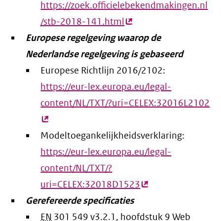
https://zoek.officielebekendmakingen.nl
/stb-2018-141.html
(externe
Europese regelgeving waarop de
link)
Nederlandse regelgeving is gebaseerd
Europese Richtlijn 2016/2102:
https://eur-lex.europa.eu/legal-
content/NL/TXT/?uri=CELEX:32016L2102
(e
lin
Modeltoegankelijkheidsverklaring:
https://eur-lex.europa.eu/legal-
content/NL/TXT/?
uri=CELEX:32018D1523
(externe
Gerefereerde specificaties
link)
EN
301 549 v3.2.1, hoofdstuk 9 Web