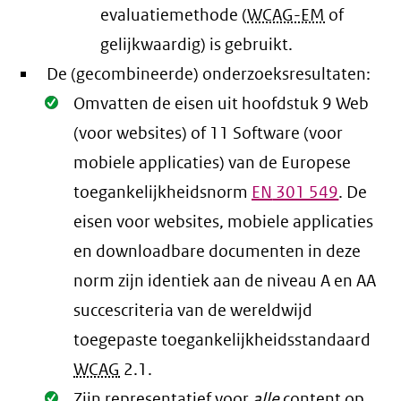
evaluatiemethode (
WCAG-EM
of
gelijkwaardig) is gebruikt.
De (gecombineerde) onderzoeksresultaten:
Oké.
Omvatten de eisen uit hoofdstuk 9 Web
(voor websites) of 11 Software (voor
mobiele applicaties) van de Europese
toegankelijkheidsnorm
EN
301 549
. De
eisen voor websites, mobiele applicaties
en downloadbare documenten in deze
norm zijn identiek aan de niveau A en AA
succescriteria van de wereldwijd
toegepaste toegankelijkheidsstandaard
WCAG
2.1
.
Oké.
Zijn representatief voor
alle
content op