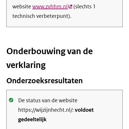
website
www.zvhhm.nl
(externe
(slechts 1
technisch verbeterpunt).
link)
Onderbouwing van de
verklaring
Onderzoeksresultaten
Oké.
De status van de website
https://wijzijnhecht.nl/:
voldoet
gedeeltelijk