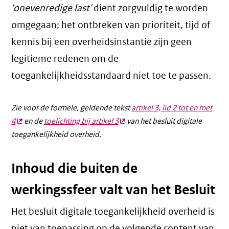
'onevenredige last'
dient zorgvuldig te worden
omgegaan; het ontbreken van prioriteit, tijd of
kennis bij een overheidsinstantie zijn geen
legitieme redenen om de
toegankelijkheidsstandaard niet toe te passen.
Zie voor de formele, geldende tekst
artikel 3, lid 2 tot en met
4
(externe
en de
toelichting bij artikel 3
(externe
van het besluit digitale
toegankelijkheid overheid.
link)
link)
Inhoud die buiten de
werkingssfeer valt van het Besluit
Het besluit digitale toegankelijkheid overheid is
niet van toepassing op de volgende content van