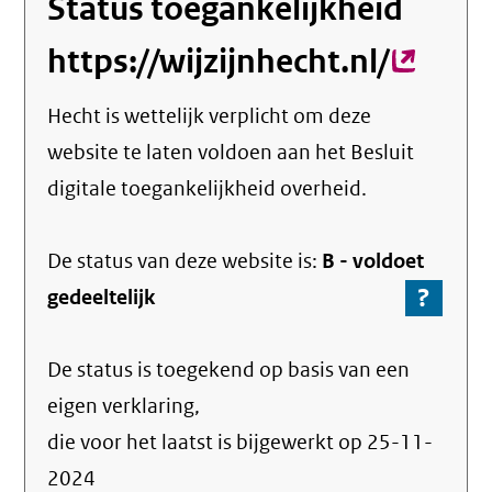
Status toegankelijkheid
https://wijzijnhecht.nl/
(exter
link)
Hecht
is wettelijk verplicht om deze
website te laten voldoen aan het Besluit
digitale toegankelijkheid overheid.
De status van deze
website
is:
B -
voldoet
?
-
gedeeltelijk
Ga
naar
De status is toegekend op basis van een
de
info
eigen verklaring,
over
die voor het laatst is bijgewerkt op
25-11-
de
2024
nale