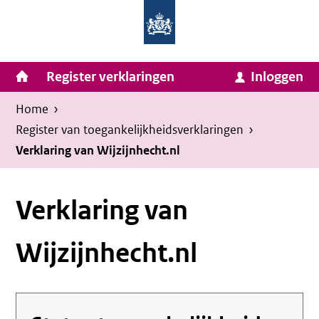
Homepage
Ga
van
naar
Ministerie
Invulassistent
inhoud
Hoofdnavigatie
Register verklaringen
Inloggen
van
Toegankelijkheidsverklaring
Toegankelijkheidsverklaring
Binnenlandse
Kruimelpad
U
Home
›
Zaken
bevindt
Register van toegankelijkheids­verklaringen
›
en
zich
Verklaring van Wijzijnhecht.nl
Koninkrijksrelaties
hier:
Verklaring van
Wijzijnhecht.nl