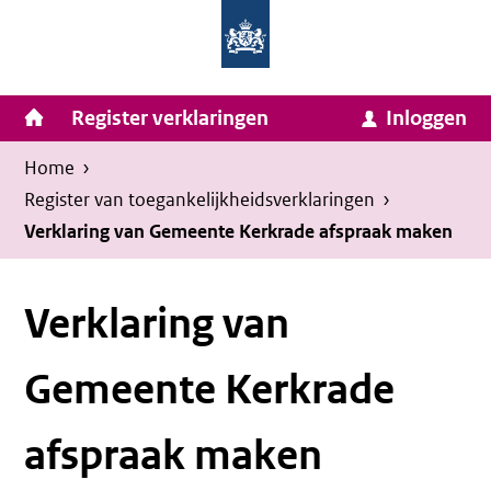
Homepage
Ga
van
naar
Ministerie
Invulassistent
inhoud
Hoofdnavigatie
Register verklaringen
Inloggen
van
Toegankelijkheidsverklaring
Toegankelijkheidsverklaring
Binnenlandse
Kruimelpad
U
Home
›
Zaken
bevindt
Register van toegankelijkheids­verklaringen
›
en
zich
Verklaring van Gemeente Kerkrade afspraak maken
Koninkrijksrelaties
hier:
Verklaring van
Gemeente Kerkrade
afspraak maken