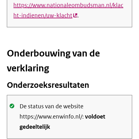
https://www.nationaleombudsman.nl/klac
ht-indienen/uw-klacht
(externe
.
link)
Onderbouwing van de
verklaring
Onderzoeksresultaten
Oké.
De status van de website
https://www.enwinfo.nl/:
voldoet
gedeeltelijk