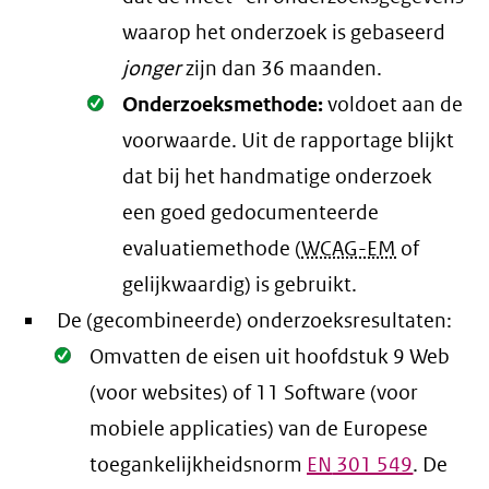
waarop het onderzoek is gebaseerd
jonger
zijn dan 36 maanden.
Oké.
Onderzoeksmethode:
voldoet aan de
voorwaarde
. Uit de rapportage blijkt
dat bij het handmatige onderzoek
een goed gedocumenteerde
evaluatiemethode (
WCAG-EM
of
gelijkwaardig) is gebruikt.
De (gecombineerde) onderzoeksresultaten:
Oké.
Omvatten de eisen uit hoofdstuk 9 Web
(voor websites) of 11 Software (voor
mobiele applicaties) van de Europese
toegankelijkheidsnorm
EN
301 549
. De