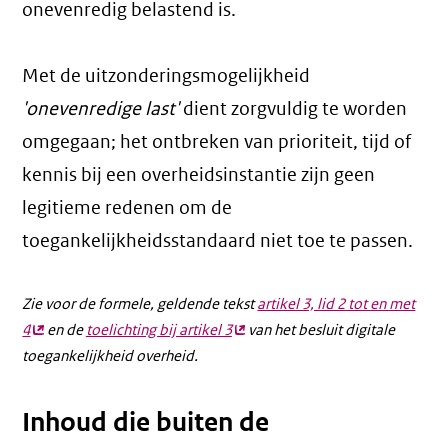
onevenredig belastend is.
Met de uitzonderingsmogelijkheid
'onevenredige last'
dient zorgvuldig te worden
omgegaan; het ontbreken van prioriteit, tijd of
kennis bij een overheidsinstantie zijn geen
legitieme redenen om de
toegankelijkheidsstandaard niet toe te passen.
Zie voor de formele, geldende tekst
artikel 3, lid 2 tot en met
4
(externe
en de
toelichting bij artikel 3
(externe
van het besluit digitale
toegankelijkheid overheid.
link)
link)
Inhoud die buiten de