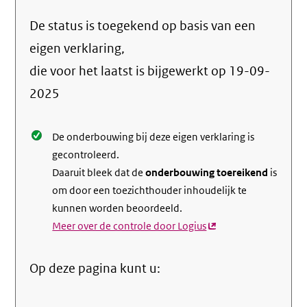
naar
De status is toegekend op basis van een
de
info
eigen verklaring,
over
die voor het laatst is bijgewerkt op
19-09-
de
2025
nale
De onderbouwing bij deze eigen verklaring is
gecontroleerd.
Daaruit bleek dat de
onderbouwing toereikend
is
om door een toezichthouder inhoudelijk te
kunnen worden beoordeeld.
Meer over de controle door Logius
(externe
link)
Op deze pagina kunt u: