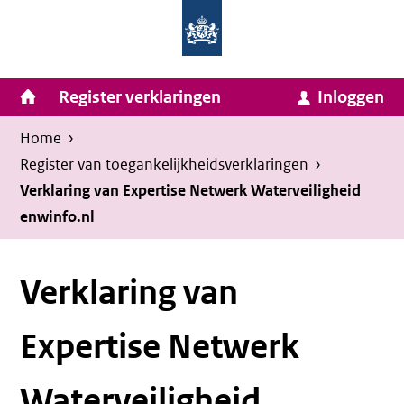
Homepage
Ga
van
naar
Ministerie
Invulassistent
inhoud
Hoofdnavigatie
Register verklaringen
Inloggen
van
Toegankelijkheidsverklaring
Toegankelijkheidsverklaring
Binnenlandse
Kruimelpad
U
Home
›
Zaken
bevindt
Register van toegankelijkheids­verklaringen
›
en
zich
Verklaring van Expertise Netwerk Waterveiligheid
Koninkrijksrelaties
enwinfo.nl
hier:
Verklaring van
Expertise Netwerk
Waterveiligheid