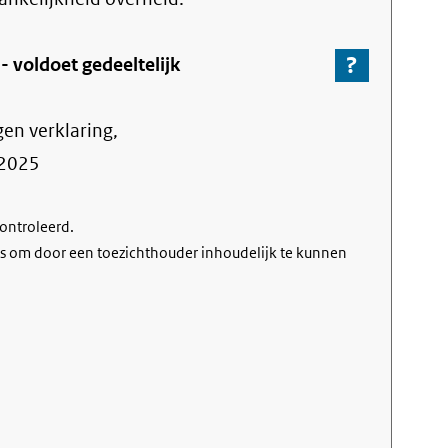
?
-
 -
voldoet gedeeltelijk
Ga
naar
gen verklaring,
de
informa
2025
over
de
controleerd.
nalevin
s om door een toezichthouder inhoudelijk te kunnen