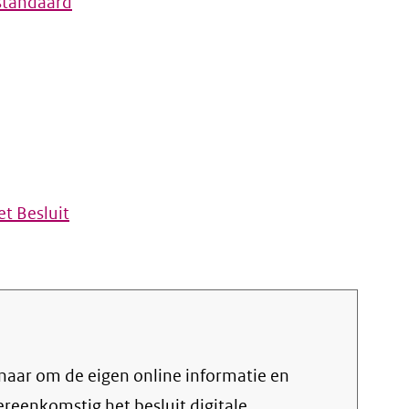
standaard
t Besluit
vereenkomstig het
besluit digitale