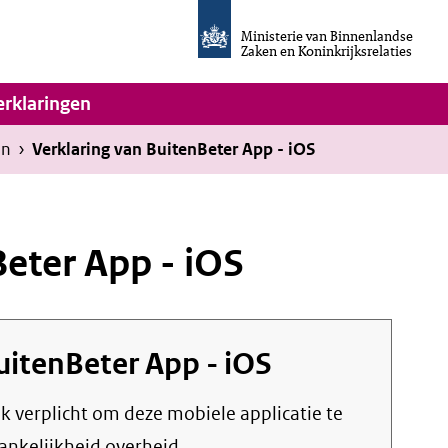
Homepage
van
Ministerie van Binnenlandse
Invulassistent
Zaken en Koninkrijksrelaties
Toegankelijkheidsverklaring
vigatie
erklaringen
en
›
Verklaring van BuitenBeter App - iOS
Beter App - iOS
uitenBeter App - iOS
jk verplicht om deze mobiele applicatie te
gankelijkheid overheid.