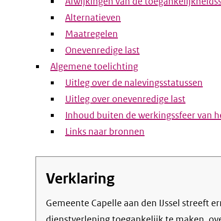
Afwijkingen van de toegankelijkheids
Alternatieven
Maatregelen
Onevenredige last
Algemene toelichting
Uitleg over de nalevingsstatussen
Uitleg over onevenredige last
Inhoud buiten de werkingssfeer van he
Links naar bronnen
Verklaring
Gemeente Capelle aan den IJssel streeft ernaar om de eigen online informatie en
dienstverlening toegankelijk te maken, o