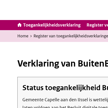
Ga
naar
inhoud
Hoofdna
Toegankelijkheidsverklaring
Register v
Kruimelpad
U
Home
›
Register van toegankelijkheids­verklaring
bevindt
zich
hier:
Verklaring van Buiten
Status toegankelijkheid
B
Gemeente Capelle aan den IJssel
is wetteli
laten voldoen aan het Besluit digitale toe