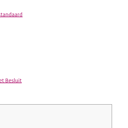
standaard
t Besluit