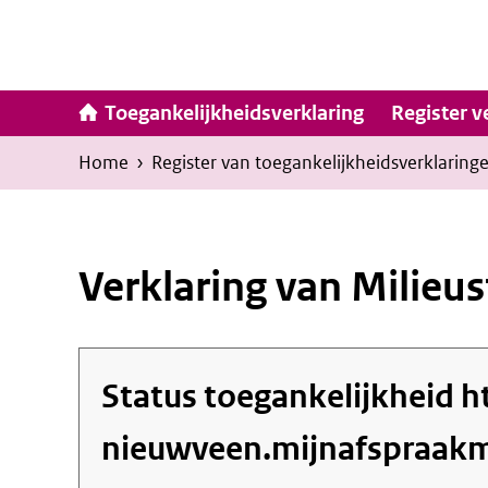
Ga
naar
inhoud
Hoofdna
Toegankelijkheidsverklaring
Register v
Kruimelpad
U
Home
›
Register van toegankelijkheids­verklaring
bevindt
zich
hier:
Verklaring van Milieu
Status toegankelijkheid
h
nieuwveen.mijnafspraak