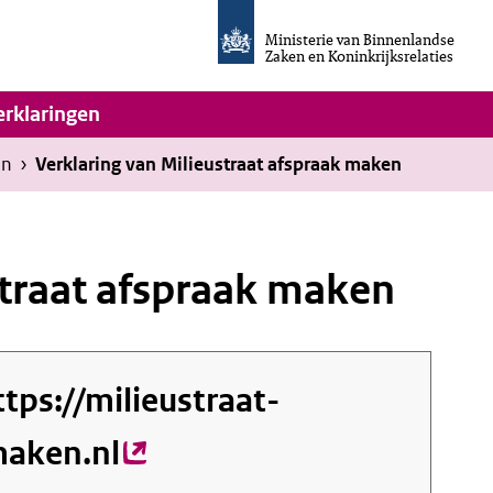
Homepage
van
Ministerie van Binnenlandse
Invulassistent
Zaken en Koninkrijksrelaties
Toegankelijkheidsverklaring
vigatie
erklaringen
en
›
Verklaring van Milieustraat afspraak maken
straat afspraak maken
ttps://milieustraat-
maken.nl
(externe