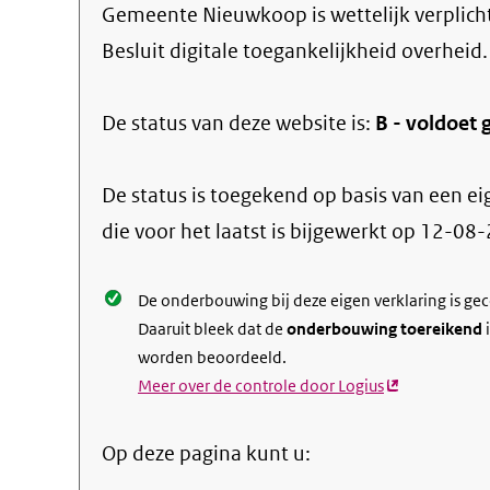
Gemeente Nieuwkoop
is wettelijk verplic
Besluit digitale toegankelijkheid overheid.
De status van deze
website
is:
B -
voldoet g
De status is toegekend op basis van een ei
die voor het laatst is bijgewerkt op
12-08-
De onderbouwing bij deze eigen verklaring is ge
Daaruit bleek dat de
onderbouwing toereikend
i
worden beoordeeld.
Meer over de controle door Logius
(externe
link)
Op deze pagina kunt u: