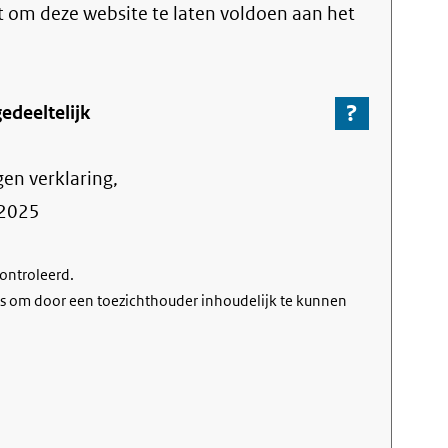
link)
ht om deze website te laten voldoen aan het
?
-
edeeltelijk
Ga
naar
gen verklaring,
de
informa
2025
over
de
controleerd.
nalevin
s om door een toezichthouder inhoudelijk te kunnen