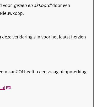
d voor
'gezien en akkoord'
door een
 Nieuwkoop.
n deze verklaring zijn voor het laatst herzien
eem aan? Of heeft u een vraag of opmerking
.nl
(link
.
verstuurt
email)