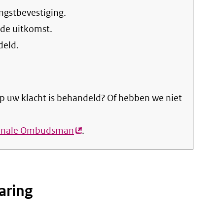
ngstbevestiging.
 de uitkomst.
deld.
p uw klacht is behandeld? Of hebben we niet
ionale Ombudsman
(externe
.
link)
aring