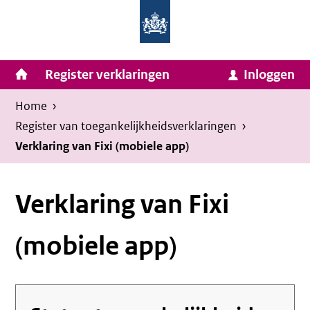
Homepage
Ga
van
naar
Ministerie
Invulassistent
inhoud
Hoofdnavigatie
Register verklaringen
Inloggen
van
Toegankelijkheidsverklaring
Toegankelijkheidsverklaring
Binnenlandse
Kruimelpad
U
Home
›
Zaken
bevindt
Register van toegankelijkheids­verklaringen
›
en
zich
Verklaring van Fixi (mobiele app)
Koninkrijksrelaties
hier:
Verklaring van Fixi
(mobiele app)