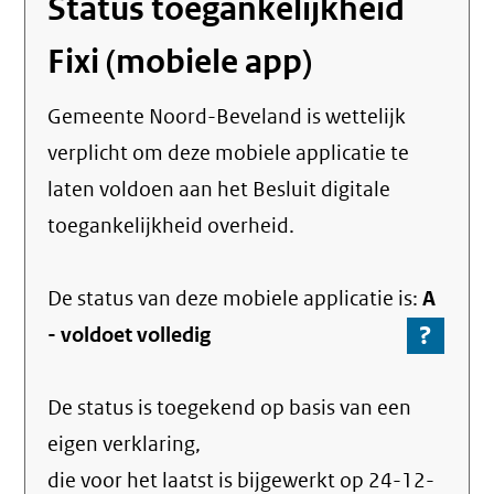
Status toegankelijkheid
Fixi (mobiele app)
Gemeente Noord-Beveland
is wettelijk
verplicht om deze mobiele applicatie te
laten voldoen aan het Besluit digitale
toegankelijkheid overheid.
De status van deze
mobiele applicatie
is:
A
?
-
-
voldoet volledig
Ga
naar
De status is toegekend op basis van een
de
info
eigen verklaring,
over
die voor het laatst is bijgewerkt op
24-12-