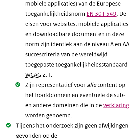
mobiele applicaties) van de Europese
toegankelijkheidsnorm
EN
301 549
. De
eisen voor websites, mobiele applicaties
en downloadbare documenten in deze
norm zijn identiek aan de niveau A en AA
succescriteria van de wereldwijd
toegepaste toegankelijkheidsstandaard
WCAG
2.1
.
Oké.
Zijn representatief voor
alle
content op
het hoofddomein en eventuele de sub-
en andere domeinen die in de
verklaring
worden genoemd.
Oké.
Tijdens het onderzoek zijn geen afwijkingen
gevonden op de