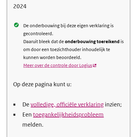
de
2024
nale
De onderbouwing bij deze eigen verklaring is
gecontroleerd.
Daaruit bleek dat de
onderbouwing toereikend
is
om door een toezichthouder inhoudelijk te
kunnen worden beoordeeld.
Meer over de controle door Logius
(externe
link)
Op deze pagina kunt u:
De
volledige, officiële verklaring
inzien;
Een
toegankelijkheidsprobleem
melden.