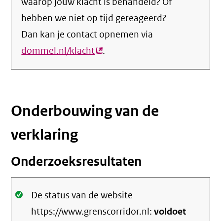
waarop jouw klacht is behandeld? Of
hebben we niet op tijd gereageerd?
Dan kan je contact opnemen via
dommel.nl/klacht
(externe
.
link)
Onderbouwing van de
verklaring
Onderzoeksresultaten
Oké.
De status van de website
https://www.grenscorridor.nl:
voldoet