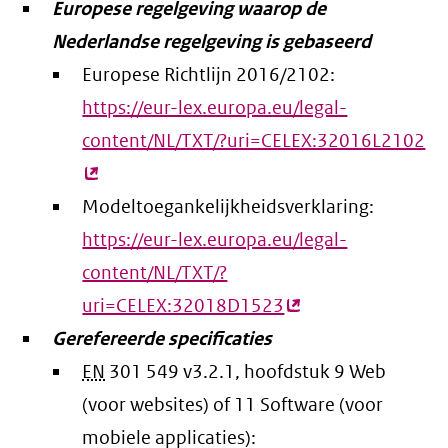
Europese regelgeving waarop de
link)
Nederlandse regelgeving is gebaseerd
Europese Richtlijn 2016/2102:
https://eur-lex.europa.eu/legal-
content/NL/TXT/?uri=CELEX:32016L2102
(e
lin
Modeltoegankelijkheidsverklaring:
https://eur-lex.europa.eu/legal-
content/NL/TXT/?
uri=CELEX:32018D1523
(externe
Gerefereerde specificaties
link)
EN
301 549 v3.2.1, hoofdstuk 9 Web
(voor websites) of 11 Software (voor
mobiele applicaties):