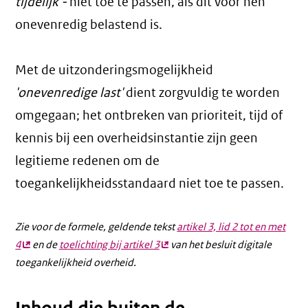
tijdelijk -
niet toe te passen, als dit voor hen
onevenredig belastend is.
Met de uitzonderingsmogelijkheid
'onevenredige last'
dient zorgvuldig te worden
omgegaan; het ontbreken van prioriteit, tijd of
kennis bij een overheidsinstantie zijn geen
legitieme redenen om de
toegankelijkheidsstandaard niet toe te passen.
Zie voor de formele, geldende tekst
artikel 3, lid 2 tot en met
4
(externe
en de
toelichting bij artikel 3
(externe
van het besluit digitale
toegankelijkheid overheid.
link)
link)