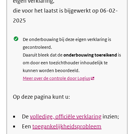
info
eigen verklaring,
over
die voor het laatst is bijgewerkt op
06-02-
de
2025
nale
De onderbouwing bij deze eigen verklaring is
gecontroleerd.
Daaruit bleek dat de
onderbouwing toereikend
is
om door een toezichthouder inhoudelijk te
kunnen worden beoordeeld.
Meer over de controle door Logius
(externe
link)
Op deze pagina kunt u:
De
volledige, officiële verklaring
inzien;
Een
toegankelijkheidsprobleem