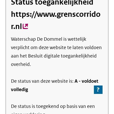
Status toegankelijkheid
https://www.grenscorrido
r.nl
(externe
link)
Waterschap De Dommel
is wettelijk
verplicht om deze website te laten voldoen
aan het Besluit digitale toegankelijkheid
overheid.
De status van deze
website
is:
A -
voldoet
?
-
volledig
Ga
naar
De status is toegekend op basis van een
de