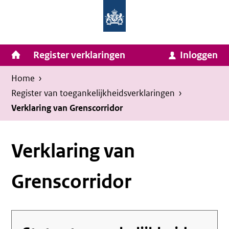
Homepage
Ga
van
naar
Ministerie
Invulassistent
inhoud
Hoofdnavigatie
Register verklaringen
Inloggen
van
Toegankelijkheidsverklaring
Toegankelijkheidsverklaring
Binnenlandse
Kruimelpad
U
Home
›
Zaken
bevindt
Register van toegankelijkheids­verklaringen
›
en
zich
Verklaring van Grenscorridor
Koninkrijksrelaties
hier:
Verklaring van
Grenscorridor