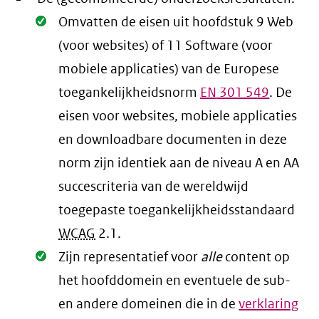
Oké.
Omvatten de eisen uit hoofdstuk 9 Web
(voor websites) of 11 Software (voor
mobiele applicaties) van de Europese
toegankelijkheidsnorm
EN
301 549
. De
eisen voor websites, mobiele applicaties
en downloadbare documenten in deze
norm zijn identiek aan de niveau A en AA
succescriteria van de wereldwijd
toegepaste toegankelijkheidsstandaard
WCAG
2.1
.
Oké.
Zijn representatief voor
alle
content op
het hoofddomein en eventuele de sub-
en andere domeinen die in de
verklaring