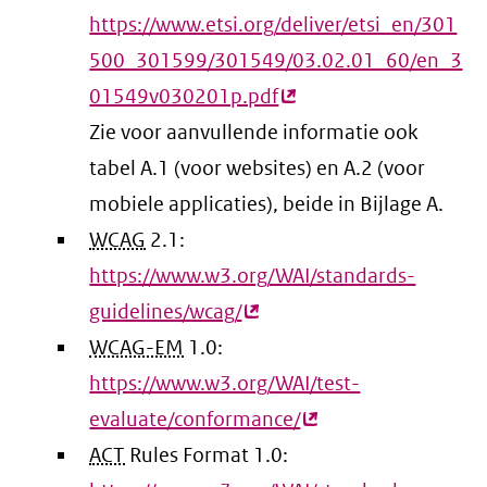
https://www.etsi.org/deliver/etsi_en/301
500_301599/301549/03.02.01_60/en_3
01549v030201p.pdf
(externe
Zie voor aanvullende informatie ook
link)
tabel A.1 (voor websites) en A.2 (voor
mobiele applicaties), beide in Bijlage A.
WCAG
2.1:
https://www.w3.org/WAI/standards-
guidelines/wcag/
(externe
WCAG-EM
1.0:
link)
https://www.w3.org/WAI/test-
evaluate/conformance/
(externe
ACT
Rules Format 1.0:
link)