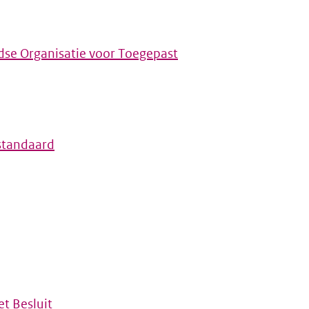
dse Organisatie voor Toegepast
standaard
t Besluit