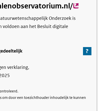
alenobservatorium.nl/
(externe
link)
Natuurwetenschappelijk Onderzoek
is
n voldoen aan het Besluit digitale
?
-
edeeltelijk
Ga
naar
gen verklaring,
de
informa
2025
over
de
controleerd.
nalevin
s om door een toezichthouder inhoudelijk te kunnen