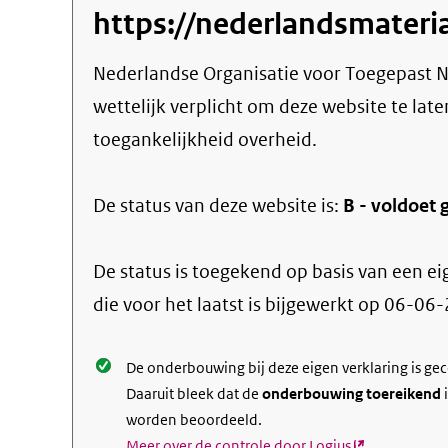
https://nederlandsmateri
Nederlandse Organisatie voor Toegepast 
wettelijk verplicht om deze website te late
toegankelijkheid overheid.
De status van deze
website
is:
B -
voldoet g
De status is toegekend op basis van een ei
die voor het laatst is bijgewerkt op
06-06-
De onderbouwing bij deze eigen verklaring is ge
Daaruit bleek dat de
onderbouwing toereikend
i
worden beoordeeld.
Meer over de controle door Logius
(externe