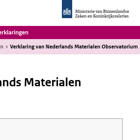
Homepage
van
Ministerie van Binnenlandse
Invulassistent
Zaken en Koninkrijksrelaties
Toegankelijkheidsverklaring
vigatie
erklaringen
en
›
Verklaring van Nederlands Materialen Observatorium
ands Materialen