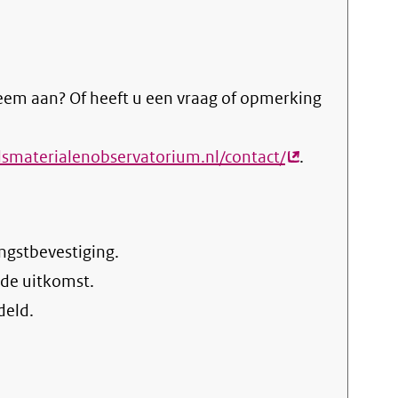
eem aan? Of heeft u een vraag of opmerking
dsmaterialenobservatorium.nl/contact/
(externe
.
link)
ngstbevestiging.
 de uitkomst.
deld.