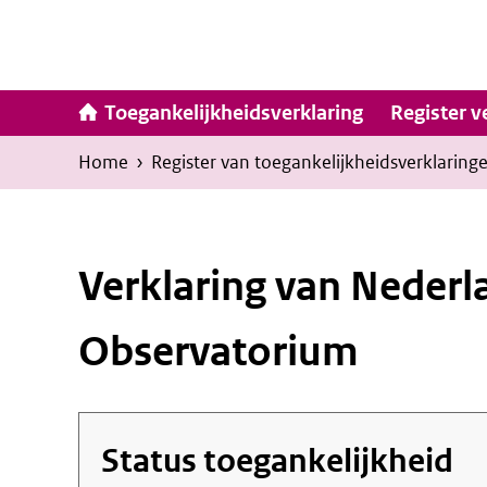
Ga
naar
inhoud
Hoofdna
Toegankelijkheidsverklaring
Register v
Kruimelpad
U
Home
›
Register van toegankelijkheids­verklaring
bevindt
zich
hier:
Verklaring van Nederl
Observatorium
Status toegankelijkheid