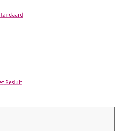
standaard
t Besluit