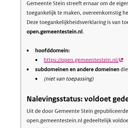
Gemeente Stein streeft ernaar om de eigen online informatie en dienstverlening
toegankelijk te maken, overeenkomstig h
Deze toegankelijkheidsverklaring is van t
open.gemeentestein.nl
.
hoofddomein:
https://open.gemeentestein.nl/
(ex
subdomeinen en andere domeinen
link
die
(niet van toepassing)
Nalevingsstatus: voldoet gede
Uit de door Gemeente Stein gepubliceerde informatie blijkt dat de website
open.gemeentestein.nl gedeeltelijk voldoet