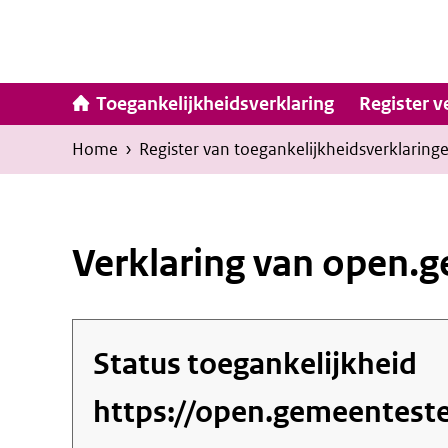
Ga
naar
inhoud
Hoofdna
Toegankelijkheidsverklaring
Register v
Kruimelpad
U
Home
›
Register van toegankelijkheids­verklaring
bevindt
zich
hier:
Verklaring van open.g
Status toegankelijkheid
https://open.gemeenteste