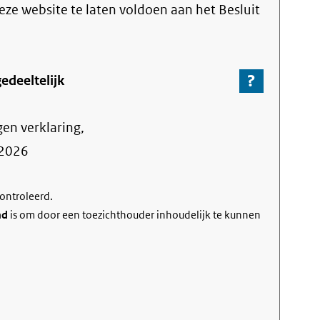
link)
deze website te laten voldoen aan het Besluit
?
-
edeeltelijk
Ga
naar
gen verklaring,
de
informa
2026
over
de
controleerd.
nalevin
nd
is om door een toezichthouder inhoudelijk te kunnen