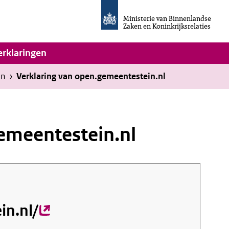
Homepage
van
Ministerie van Binnenlandse
Invulassistent
Zaken en Koninkrijksrelaties
Toegankelijkheidsverklaring
vigatie
erklaringen
en
›
Verklaring van open.gemeentestein.nl
emeentestein.nl
in.nl/
(externe