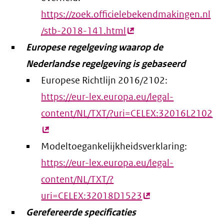
https://zoek.officielebekendmakingen.nl
/stb-2018-141.html
(externe
Europese regelgeving waarop de
link)
Nederlandse regelgeving is gebaseerd
Europese Richtlijn 2016/2102:
https://eur-lex.europa.eu/legal-
content/NL/TXT/?uri=CELEX:32016L2102
(e
lin
Modeltoegankelijkheidsverklaring:
https://eur-lex.europa.eu/legal-
content/NL/TXT/?
uri=CELEX:32018D1523
(externe
Gerefereerde specificaties
link)