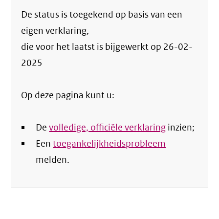
naar
De status is toegekend op basis van een
de
info
eigen verklaring,
over
die voor het laatst is bijgewerkt op
26-02-
de
2025
nale
Op deze pagina kunt u:
De
volledige, officiële verklaring
inzien;
Een
toegankelijkheidsprobleem
melden.