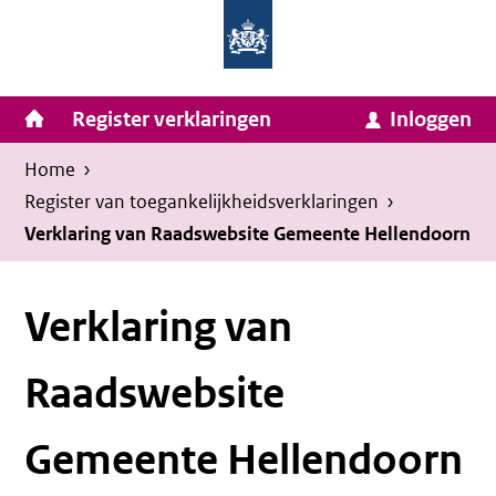
Homepage
Ga
van
naar
Ministerie
Invulassistent
inhoud
Hoofdnavigatie
Register verklaringen
Inloggen
van
Toegankelijkheidsverklaring
Toegankelijkheidsverklaring
Binnenlandse
Kruimelpad
U
Home
›
Zaken
bevindt
Register van toegankelijkheids­verklaringen
›
en
zich
Verklaring van Raadswebsite Gemeente Hellendoorn
Koninkrijksrelaties
hier:
Verklaring van
Raadswebsite
Gemeente Hellendoorn