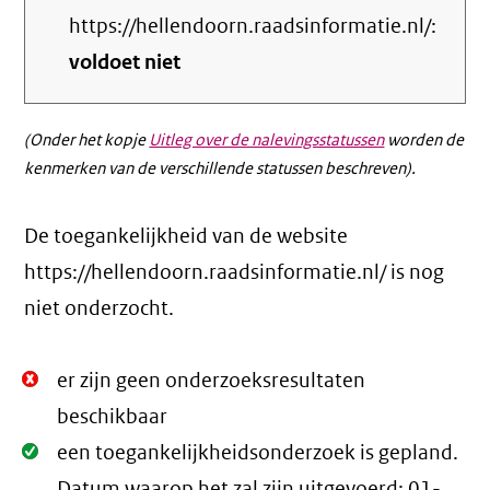
https://hellendoorn.raadsinformatie.nl/:
voldoet niet
(Onder het kopje
Uitleg over de nalevingsstatussen
worden de
kenmerken van de verschillende statussen beschreven).
De toegankelijkheid van de website
https://hellendoorn.raadsinformatie.nl/ is nog
niet onderzocht.
Niet
er zijn geen onderzoeksresultaten
Oké.
beschikbaar
Oké.
een toegankelijkheidsonderzoek is gepland.
Datum waarop het zal zijn uitgevoerd:
01-