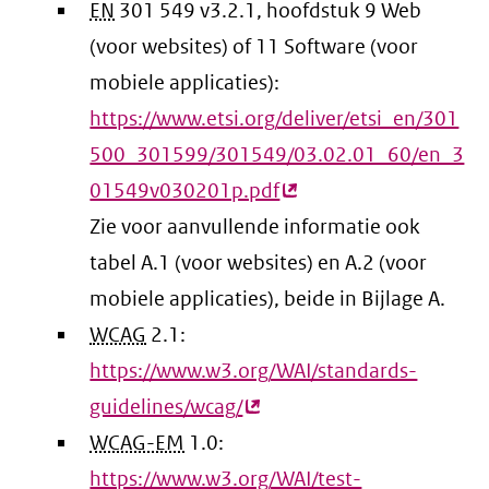
EN
301 549 v3.2.1, hoofdstuk 9 Web
(voor websites) of 11 Software (voor
mobiele applicaties):
https://www.etsi.org/deliver/etsi_en/301
500_301599/301549/03.02.01_60/en_3
01549v030201p.pdf
(externe
Zie voor aanvullende informatie ook
link)
tabel A.1 (voor websites) en A.2 (voor
mobiele applicaties), beide in Bijlage A.
WCAG
2.1:
https://www.w3.org/WAI/standards-
guidelines/wcag/
(externe
WCAG-EM
1.0:
link)
https://www.w3.org/WAI/test-