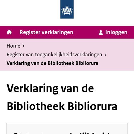
Homepage
Ga
van
naar
Ministerie
Invulassistent
inhoud
Hoofdnavigatie
Register verklaringen
Inloggen
van
Toegankelijkheidsverklaring
Toegankelijkheidsverklaring
Binnenlandse
Kruimelpad
U
Home
›
Zaken
bevindt
Register van toegankelijkheids­verklaringen
›
en
zich
Verklaring van de Bibliotheek Bibliorura
Koninkrijksrelaties
hier:
Verklaring van de
Bibliotheek Bibliorura