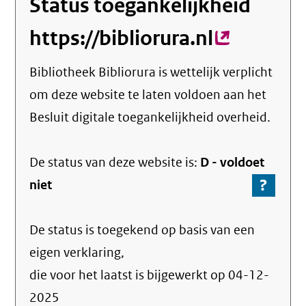
Status toegankelijkheid
https://bibliorura.nl
(externe
link)
Bibliotheek Bibliorura
is wettelijk verplicht
om deze website te laten voldoen aan het
Besluit digitale toegankelijkheid overheid.
De status van deze
website
is:
D -
voldoet
?
-
niet
Ga
naar
De status is toegekend op basis van een
de
info
eigen verklaring,
over
die voor het laatst is bijgewerkt op
04-12-
de
2025
nale