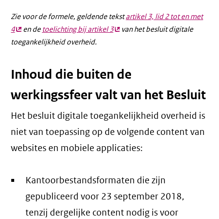
Zie voor de formele, geldende tekst
artikel 3, lid 2 tot en met
4
(externe
en de
toelichting bij artikel 3
(externe
van het besluit digitale
toegankelijkheid overheid.
link)
link)
Inhoud die buiten de
werkingssfeer valt van het Besluit
Het besluit digitale toegankelijkheid overheid is
niet van toepassing op de volgende content van
websites en mobiele applicaties:
Kantoorbestandsformaten die zijn
gepubliceerd voor 23 september 2018,
tenzij dergelijke content nodig is voor