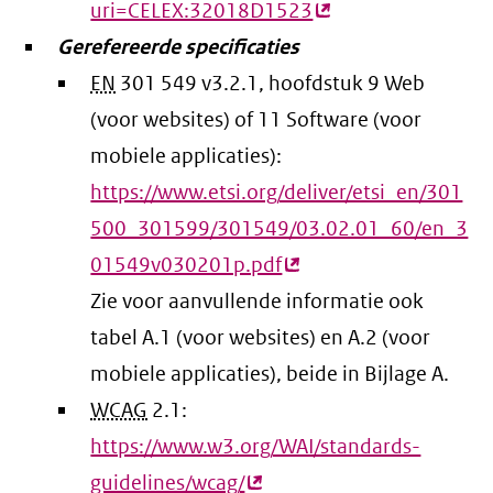
uri=CELEX:32018D1523
(externe
Gerefereerde specificaties
link)
EN
301 549 v3.2.1, hoofdstuk 9 Web
(voor websites) of 11 Software (voor
mobiele applicaties):
https://www.etsi.org/deliver/etsi_en/301
500_301599/301549/03.02.01_60/en_3
01549v030201p.pdf
(externe
Zie voor aanvullende informatie ook
link)
tabel A.1 (voor websites) en A.2 (voor
mobiele applicaties), beide in Bijlage A.
WCAG
2.1:
https://www.w3.org/WAI/standards-
guidelines/wcag/
(externe