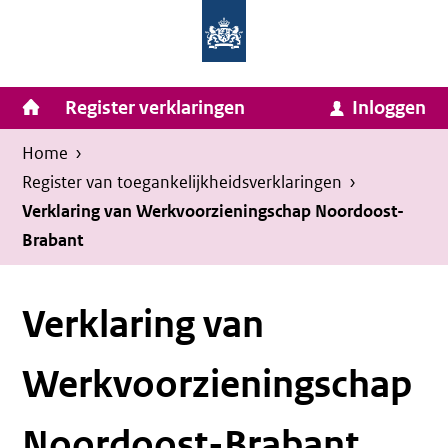
Homepage
Ga
van
naar
Ministerie
Invulassistent
inhoud
Hoofdnavigatie
Register verklaringen
Inloggen
van
Toegankelijkheidsverklaring
Toegankelijkheidsverklaring
Binnenlandse
Kruimelpad
U
Home
›
Zaken
bevindt
Register van toegankelijkheids­verklaringen
›
en
zich
Verklaring van Werkvoorzieningschap Noordoost-
Koninkrijksrelaties
Brabant
hier:
Verklaring van
Werkvoorzieningschap
Noordoost-Brabant