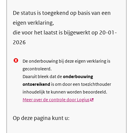
Ga
naar
De status is toegekend op basis van een
de
info
eigen verklaring,
over
die voor het laatst is bijgewerkt op
20-01-
de
2026
nale
De onderbouwing bij deze eigen verklaring is
gecontroleerd.
Daaruit bleek dat de
onderbouwing
ontoereikend
is om door een toezichthouder
inhoudelijk te kunnen worden beoordeeld.
Meer over de controle door Logius
(externe
link)
Op deze pagina kunt u: