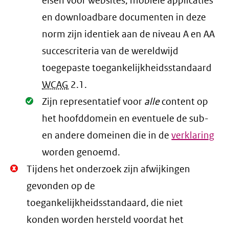
eisen voor websites, mobiele applicaties
en downloadbare documenten in deze
norm zijn identiek aan de niveau A en AA
succescriteria van de wereldwijd
toegepaste toegankelijkheidsstandaard
WCAG
2.1
.
Oké.
Zijn representatief voor
alle
content op
het hoofddomein en eventuele de sub-
en andere domeinen die in de
verklaring
worden genoemd.
Niet
Tijdens het onderzoek zijn afwijkingen
Oké.
gevonden op de
toegankelijkheidsstandaard, die niet
konden worden hersteld voordat het