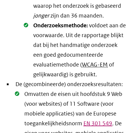
waarop het onderzoek is gebaseerd
jonger
zijn dan 36 maanden.
Oké.
Onderzoeksmethode:
voldoet aan de
voorwaarde
. Uit de rapportage blijkt
dat bij het handmatige onderzoek
een goed gedocumenteerde
evaluatiemethode (
WCAG-EM
of
gelijkwaardig) is gebruikt.
De (gecombineerde) onderzoeksresultaten:
Oké.
Omvatten de eisen uit hoofdstuk 9 Web
(voor websites) of 11 Software (voor
mobiele applicaties) van de Europese
toegankelijkheidsnorm
EN
301 549
. De