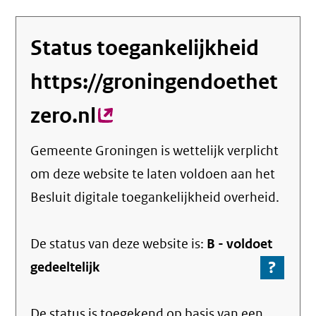
Status toegankelijkheid
https://groningendoethet
zero.nl
(externe
link)
Gemeente Groningen
is wettelijk verplicht
om deze website te laten voldoen aan het
Besluit digitale toegankelijkheid overheid.
De status van deze
website
is:
B -
voldoet
?
-
gedeeltelijk
Ga
naar
De status is toegekend op basis van een