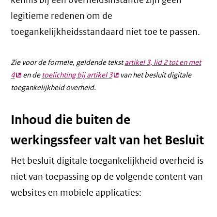
kennis bij een overheidsinstantie zijn geen
legitieme redenen om de
toegankelijkheidsstandaard niet toe te passen.
Zie voor de formele, geldende tekst
artikel 3, lid 2 tot en met
4
(externe
en de
toelichting bij artikel 3
(externe
van het besluit digitale
toegankelijkheid overheid.
link)
link)
Inhoud die buiten de
werkingssfeer valt van het Besluit
Het besluit digitale toegankelijkheid overheid is
niet van toepassing op de volgende content van
websites en mobiele applicaties: