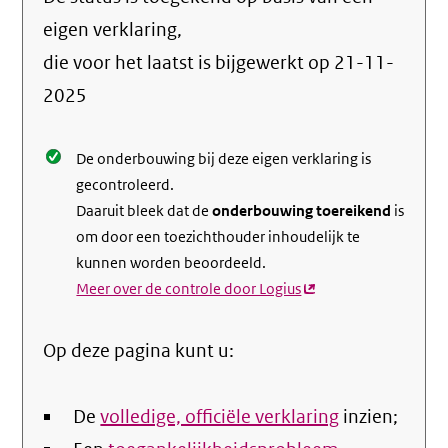
de
info
eigen verklaring,
over
die voor het laatst is bijgewerkt op
21-11-
de
2025
nale
De onderbouwing bij deze eigen verklaring is
gecontroleerd.
Daaruit bleek dat de
onderbouwing toereikend
is
om door een toezichthouder inhoudelijk te
kunnen worden beoordeeld.
Meer over de controle door Logius
(externe
link)
Op deze pagina kunt u:
De
volledige, officiële verklaring
inzien;