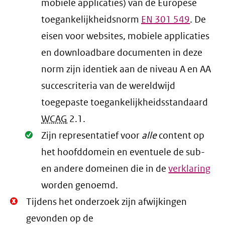
mobiele applicaties) van de Europese
toegankelijkheidsnorm
EN
301 549
. De
eisen voor websites, mobiele applicaties
en downloadbare documenten in deze
norm zijn identiek aan de niveau A en AA
succescriteria van de wereldwijd
toegepaste toegankelijkheidsstandaard
WCAG
2.1
.
Oké.
Zijn representatief voor
alle
content op
het hoofddomein en eventuele de sub-
en andere domeinen die in de
verklaring
worden genoemd.
Niet
Tijdens het onderzoek zijn afwijkingen
Oké.
gevonden op de