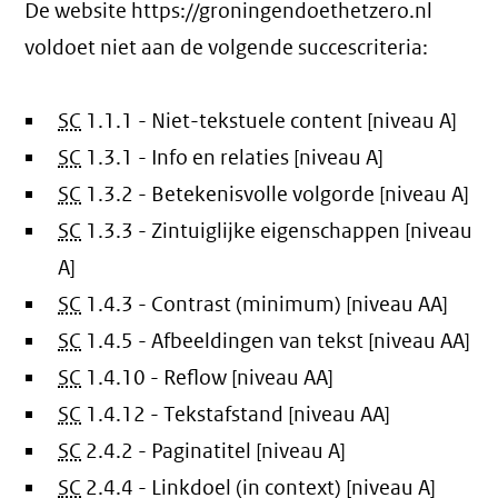
De website https://groningendoethetzero.nl
voldoet niet aan de volgende succescriteria:
SC
1.1.1 - Niet-tekstuele content [niveau A]
SC
1.3.1 - Info en relaties [niveau A]
SC
1.3.2 - Betekenisvolle volgorde [niveau A]
SC
1.3.3 - Zintuiglijke eigenschappen [niveau
A]
SC
1.4.3 - Contrast (minimum) [niveau AA]
SC
1.4.5 - Afbeeldingen van tekst [niveau AA]
SC
1.4.10 - Reflow [niveau AA]
SC
1.4.12 - Tekstafstand [niveau AA]
SC
2.4.2 - Paginatitel [niveau A]
SC
2.4.4 - Linkdoel (in context) [niveau A]