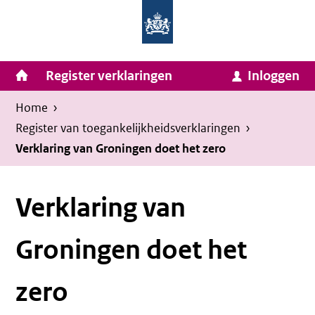
Homepage
Ga
van
naar
Ministerie
Invulassistent
inhoud
Hoofdnavigatie
Register verklaringen
Inloggen
van
Toegankelijkheidsverklaring
Toegankelijkheidsverklaring
Binnenlandse
Kruimelpad
U
Home
›
Zaken
bevindt
Register van toegankelijkheids­verklaringen
›
en
zich
Verklaring van Groningen doet het zero
Koninkrijksrelaties
hier:
Verklaring van
Groningen doet het
zero