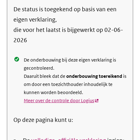
naar
De status is toegekend op basis van een
de
info
eigen verklaring,
over
die voor het laatst is bijgewerkt op
02-06-
de
2026
nale
De onderbouwing bij deze eigen verklaring is
gecontroleerd.
Daaruit bleek dat de
onderbouwing toereikend
is
om door een toezichthouder inhoudelijk te
kunnen worden beoordeeld.
Meer over de controle door Logius
(externe
link)
Op deze pagina kunt u: