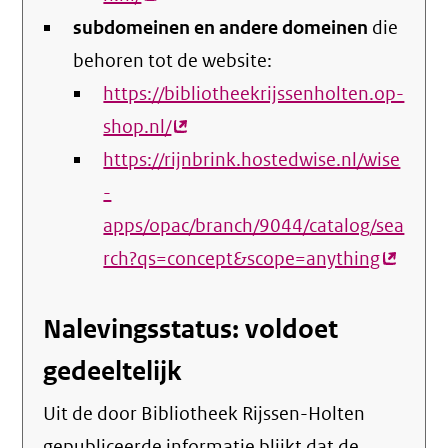
subdomeinen en andere domeinen
link)
die
behoren tot de website:
https://bibliotheekrijssenholten.op-
shop.nl/
(externe
https://rijnbrink.hostedwise.nl/wise
link)
-
apps/opac/branch/9044/catalog/sea
rch?qs=concept&scope=anything
(extern
link)
Nalevingsstatus: voldoet
gedeeltelijk
Uit de door Bibliotheek Rijssen-Holten
gepubliceerde informatie blijkt dat de