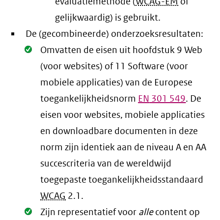
evaluatiemethode (
WCAG-EM
of
gelijkwaardig) is gebruikt.
De (gecombineerde) onderzoeksresultaten:
Oké.
Omvatten de eisen uit hoofdstuk 9 Web
(voor websites) of 11 Software (voor
mobiele applicaties) van de Europese
toegankelijkheidsnorm
EN
301 549
. De
eisen voor websites, mobiele applicaties
en downloadbare documenten in deze
norm zijn identiek aan de niveau A en AA
succescriteria van de wereldwijd
toegepaste toegankelijkheidsstandaard
WCAG
2.1
.
Oké.
Zijn representatief voor
alle
content op