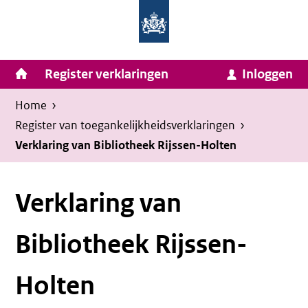
Homepage
Ga
van
naar
Ministerie
Invulassistent
inhoud
Hoofdnavigatie
Register verklaringen
Inloggen
van
Toegankelijkheidsverklaring
Toegankelijkheidsverklaring
Binnenlandse
Kruimelpad
U
Home
›
Zaken
bevindt
Register van toegankelijkheids­verklaringen
›
en
zich
Verklaring van Bibliotheek Rijssen-Holten
Koninkrijksrelaties
hier:
Verklaring van
Bibliotheek Rijssen-
Holten