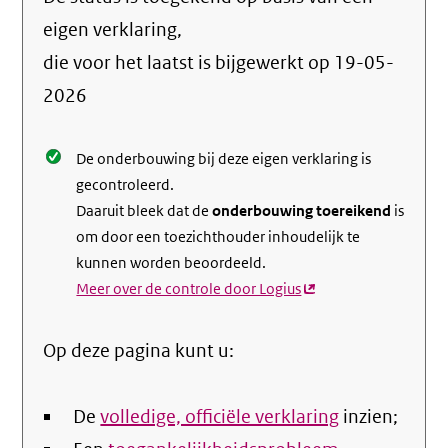
de
info
eigen verklaring,
over
die voor het laatst is bijgewerkt op
19-05-
de
2026
nale
De onderbouwing bij deze eigen verklaring is
gecontroleerd.
Daaruit bleek dat de
onderbouwing toereikend
is
om door een toezichthouder inhoudelijk te
kunnen worden beoordeeld.
Meer over de controle door Logius
(externe
link)
Op deze pagina kunt u:
De
volledige, officiële verklaring
inzien;