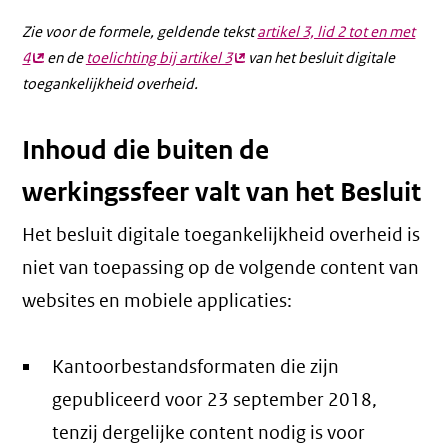
Zie voor de formele, geldende tekst
artikel 3, lid 2 tot en met
4
(externe
en de
toelichting bij artikel 3
(externe
van het besluit digitale
toegankelijkheid overheid.
link)
link)
Inhoud die buiten de
werkingssfeer valt van het Besluit
Het besluit digitale toegankelijkheid overheid is
niet van toepassing op de volgende content van
websites en mobiele applicaties:
Kantoorbestandsformaten die zijn
gepubliceerd voor 23 september 2018,
tenzij dergelijke content nodig is voor