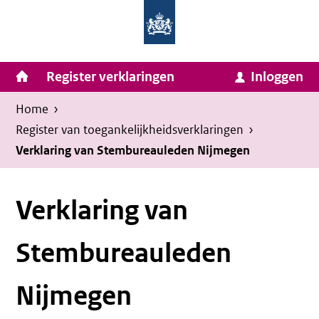
Homepage
Ga
van
naar
Ministerie
Invulassistent
inhoud
Hoofdnavigatie
Register verklaringen
Inloggen
van
Toegankelijkheidsverklaring
Toegankelijkheidsverklaring
Binnenlandse
Kruimelpad
U
Home
›
Zaken
bevindt
Register van toegankelijkheids­verklaringen
›
en
zich
Verklaring van Stembureauleden Nijmegen
Koninkrijksrelaties
hier:
Verklaring van
Stembureauleden
Nijmegen