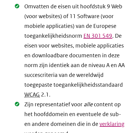
Oké.
Omvatten de eisen uit hoofdstuk 9 Web
(voor websites) of 11 Software (voor
mobiele applicaties) van de Europese
toegankelijkheidsnorm
EN
301 549
. De
eisen voor websites, mobiele applicaties
en downloadbare documenten in deze
norm zijn identiek aan de niveau A en AA
succescriteria van de wereldwijd
toegepaste toegankelijkheidsstandaard
WCAG
2.1
.
Oké.
Zijn representatief voor
alle
content op
het hoofddomein en eventuele de sub-
en andere domeinen die in de
verklaring