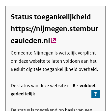
Status toegankelijkheid
https://nijmegen.stembur
eauleden.nl
(externe
link)
Gemeente Nijmegen
is wettelijk verplicht
om deze website te laten voldoen aan het
Besluit digitale toegankelijkheid overheid.
De status van deze
website
is:
B -
voldoet
?
-
gedeeltelijk
Ga
naar
De status is toegekend op basis van een