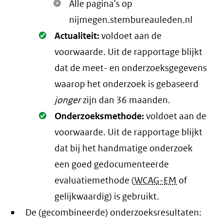
Alle pagina's op
nijmegen.stembureauleden.nl
Oké.
Actualiteit:
voldoet aan de
voorwaarde
. Uit de rapportage blijkt
dat de meet- en onderzoeksgegevens
waarop het onderzoek is gebaseerd
jonger
zijn dan 36 maanden.
Oké.
Onderzoeksmethode:
voldoet aan de
voorwaarde
. Uit de rapportage blijkt
dat bij het handmatige onderzoek
een goed gedocumenteerde
evaluatiemethode (
WCAG-EM
of
gelijkwaardig) is gebruikt.
De (gecombineerde) onderzoeksresultaten: