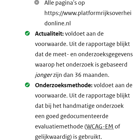
Alle pagina's op
https://www.platformrijksoverhei
donline.nl
Oké.
Actualiteit:
voldoet aan de
voorwaarde
. Uit de rapportage blijkt
dat de meet- en onderzoeksgegevens
waarop het onderzoek is gebaseerd
jonger
zijn dan 36 maanden.
Oké.
Onderzoeksmethode:
voldoet aan de
voorwaarde
. Uit de rapportage blijkt
dat bij het handmatige onderzoek
een goed gedocumenteerde
evaluatiemethode (
WCAG-EM
of
gelijkwaardig) is gebruikt.