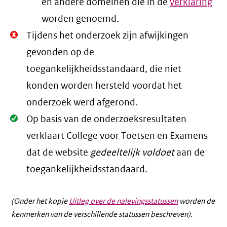
en andere domeinen die in de
verklaring
worden genoemd.
Niet
Tijdens het onderzoek zijn afwijkingen
Oké.
gevonden op de
toegankelijkheidsstandaard, die niet
konden worden hersteld voordat het
onderzoek werd afgerond.
Oké.
Op basis van de onderzoeksresultaten
verklaart College voor Toetsen en Examens
dat de website
gedeeltelijk voldoet
aan de
toegankelijkheidsstandaard.
(Onder het kopje
Uitleg over de nalevingsstatussen
worden de
kenmerken van de verschillende statussen beschreven).