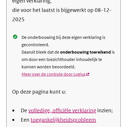
info
eigen verklaring,
over
die voor het laatst is bijgewerkt op
08-12-
de
2025
nale
De onderbouwing bij deze eigen verklaring is
gecontroleerd.
Daaruit bleek dat de
onderbouwing toereikend
is
om door een toezichthouder inhoudelijk te
kunnen worden beoordeeld.
Meer over de controle door Logius
(externe
link)
Op deze pagina kunt u:
De
volledige, officiële verklaring
inzien;
Een
toegankelijkheidsprobleem