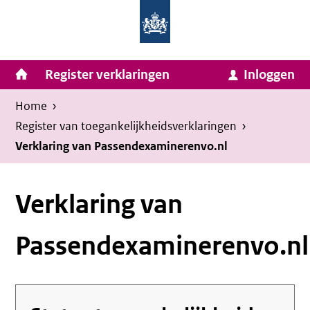
Homepage
Ga
van
naar
Ministerie
Invulassistent
inhoud
Hoofdnavigatie
Register verklaringen
Inloggen
van
Toegankelijkheidsverklaring
Toegankelijkheidsverklaring
Binnenlandse
Kruimelpad
U
Home
›
Zaken
bevindt
Register van toegankelijkheids­verklaringen
›
en
zich
Verklaring van Passendexaminerenvo.nl
Koninkrijksrelaties
hier:
Verklaring van
Passendexaminerenvo.nl