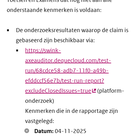
Toetsen en Examens dat nog niet aan alle
onderstaande kenmerken is voldaan:
De onderzoeksresultaten waarop de claim is
gebaseerd zijn beschikbaar via:
https://swink-
axeauditor.dequecloud.com/test-
run/68cdce58-adb7-11f0-a49b-
efddccf56e7b/test-run-report?
excludeClosedIssues=true
(externe
(platform-
onderzoek)
link)
Kenmerken die in de rapportage zijn
vastgelegd:
Datum:
04-11-2025