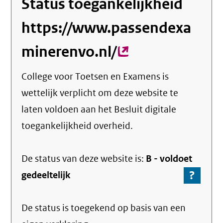
Status toegankelijkheid
https://www.passendexa
minerenvo.nl/
(externe
link)
College voor Toetsen en Examens
is
wettelijk verplicht om deze website te
laten voldoen aan het Besluit digitale
toegankelijkheid overheid.
De status van deze
website
is:
B -
voldoet
?
-
gedeeltelijk
Ga
naar
De status is toegekend op basis van een
de