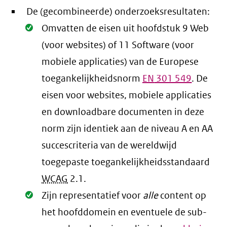
De (gecombineerde) onderzoeksresultaten:
Oké.
Omvatten de eisen uit hoofdstuk 9 Web
(voor websites) of 11 Software (voor
mobiele applicaties) van de Europese
toegankelijkheidsnorm
EN
301 549
. De
eisen voor websites, mobiele applicaties
en downloadbare documenten in deze
norm zijn identiek aan de niveau A en AA
succescriteria van de wereldwijd
toegepaste toegankelijkheidsstandaard
WCAG
2.1
.
Oké.
Zijn representatief voor
alle
content op
het hoofddomein en eventuele de sub-