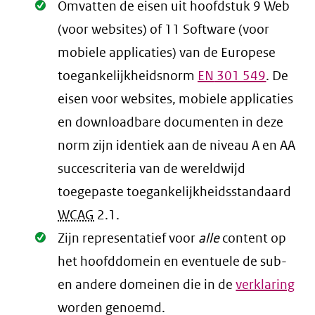
Oké.
Omvatten de eisen uit hoofdstuk 9 Web
(voor websites) of 11 Software (voor
mobiele applicaties) van de Europese
toegankelijkheidsnorm
EN
301 549
. De
eisen voor websites, mobiele applicaties
en downloadbare documenten in deze
norm zijn identiek aan de niveau A en AA
succescriteria van de wereldwijd
toegepaste toegankelijkheidsstandaard
WCAG
2.1
.
Oké.
Zijn representatief voor
alle
content op
het hoofddomein en eventuele de sub-
en andere domeinen die in de
verklaring
worden genoemd.