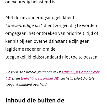
onevenredig belastend is.
Met de uitzonderingsmogelijkheid
'onevenredige last'
dient zorgvuldig te worden
omgegaan; het ontbreken van prioriteit, tijd of
kennis bij een overheidsinstantie zijn geen
legitieme redenen om de
toegankelijkheidsstandaard niet toe te passen.
Zie voor de formele, geldende tekst
artikel 3, lid 2 tot en met
4
(externe
en de
toelichting bij artikel 3
(externe
van het besluit digitale
toegankelijkheid overheid.
link)
link)
Inhoud die buiten de