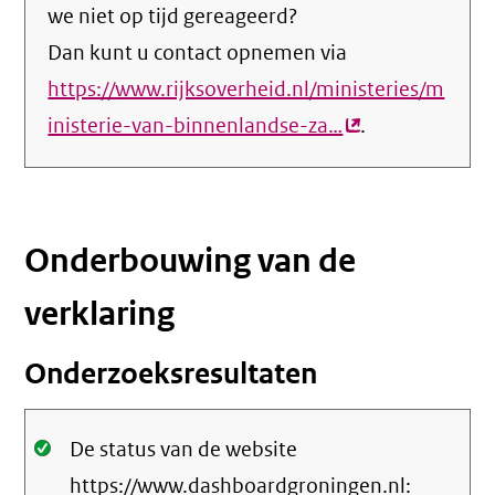
we niet op tijd gereageerd?
Dan kunt u contact opnemen via
https://www.rijksoverheid.nl/ministeries/m
inisterie-van-binnenlandse-za…
(externe
.
link)
Onderbouwing van de
verklaring
Onderzoeksresultaten
Oké.
De status van de website
https://www.dashboardgroningen.nl: