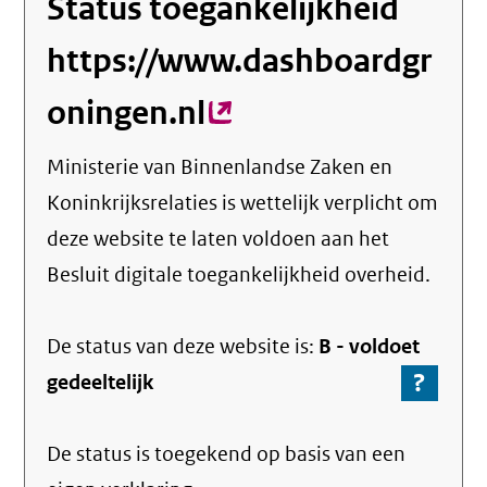
Status toegankelijkheid
https://www.dashboardgr
oningen.nl
(externe
link)
Ministerie van Binnenlandse Zaken en
Koninkrijksrelaties
is wettelijk verplicht om
deze website te laten voldoen aan het
Besluit digitale toegankelijkheid overheid.
De status van deze
website
is:
B -
voldoet
?
-
gedeeltelijk
Ga
naar
De status is toegekend op basis van een
de