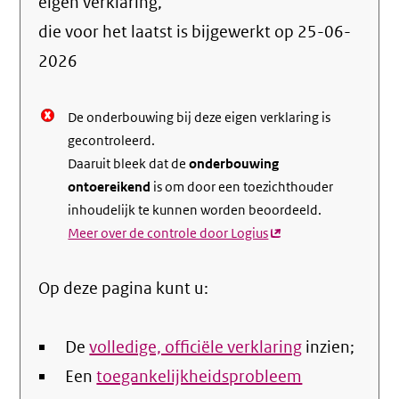
info
eigen verklaring,
over
die voor het laatst is bijgewerkt op
25-06-
de
2026
nale
De onderbouwing bij deze eigen verklaring is
gecontroleerd.
Daaruit bleek dat de
onderbouwing
ontoereikend
is om door een toezichthouder
inhoudelijk te kunnen worden beoordeeld.
Meer over de controle door Logius
(externe
link)
Op deze pagina kunt u:
De
volledige, officiële verklaring
inzien;
Een
toegankelijkheidsprobleem