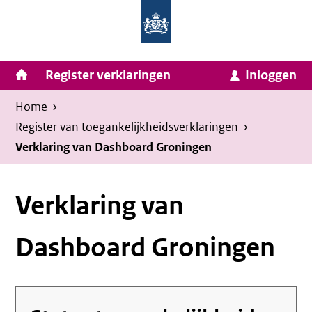
Homepage
Ga
van
naar
Ministerie
Invulassistent
inhoud
Hoofdnavigatie
Register verklaringen
Inloggen
van
Toegankelijkheidsverklaring
Toegankelijkheidsverklaring
Binnenlandse
Kruimelpad
U
Home
›
Zaken
bevindt
Register van toegankelijkheids­verklaringen
›
en
zich
Verklaring van Dashboard Groningen
Koninkrijksrelaties
hier:
Verklaring van
Dashboard Groningen