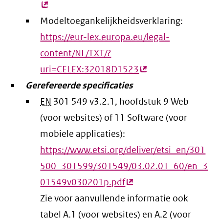
lin
Modeltoegankelijkheidsverklaring:
https://eur-lex.europa.eu/legal-
content/NL/TXT/?
uri=CELEX:32018D1523
(externe
Gerefereerde specificaties
link)
EN
301 549 v3.2.1, hoofdstuk 9 Web
(voor websites) of 11 Software (voor
mobiele applicaties):
https://www.etsi.org/deliver/etsi_en/301
500_301599/301549/03.02.01_60/en_3
01549v030201p.pdf
(externe
Zie voor aanvullende informatie ook
link)
tabel A.1 (voor websites) en A.2 (voor