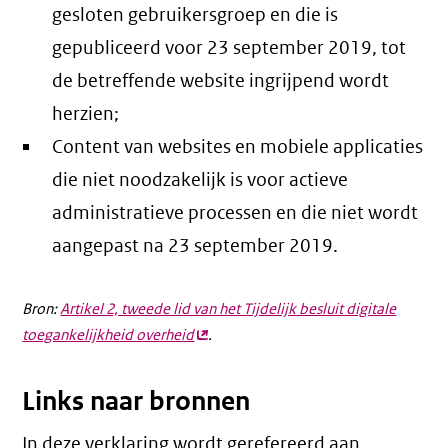
gesloten gebruikersgroep en die is
gepubliceerd voor 23 september 2019, tot
de betreffende website ingrijpend wordt
herzien;
Content van websites en mobiele applicaties
die niet noodzakelijk is voor actieve
administratieve processen en die niet wordt
aangepast na 23 september 2019.
Bron:
Artikel 2, tweede lid van het Tijdelijk besluit digitale
toegankelijkheid overheid
(externe
.
link)
Links naar bronnen
In deze verklaring wordt gerefereerd aan