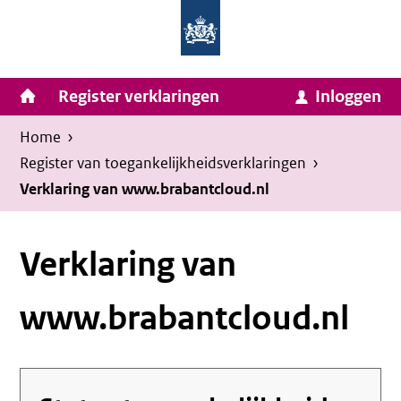
Homepage
Ga
van
naar
Ministerie
Invulassistent
inhoud
Hoofdnavigatie
Register verklaringen
Inloggen
van
Toegankelijkheidsverklaring
Toegankelijkheidsverklaring
Binnenlandse
Kruimelpad
U
Home
›
Zaken
bevindt
Register van toegankelijkheids­verklaringen
›
en
zich
Verklaring van www.brabantcloud.nl
Koninkrijksrelaties
hier:
Verklaring van
www.brabantcloud.nl