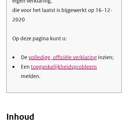
info
eigen verklaring,
over
die voor het laatst is bijgewerkt op
16-12-
de
2020
nale
Op deze pagina kunt u:
De
volledige, officiële verklaring
inzien;
Een
toegankelijkheidsprobleem
melden.
Inhoud