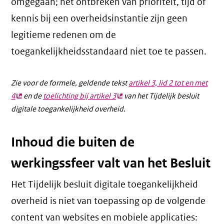
omgegaan; het ontbreken van prioriteit, tijd of
kennis bij een overheidsinstantie zijn geen
legitieme redenen om de
toegankelijkheidsstandaard niet toe te passen.
Zie voor de formele, geldende tekst
artikel 3, lid 2 tot en met
4
(externe
en de
toelichting bij artikel 3
(externe
van het Tijdelijk besluit
digitale toegankelijkheid overheid.
link)
link)
Inhoud die buiten de
werkingssfeer valt van het Besluit
Het Tijdelijk besluit digitale toegankelijkheid
overheid is niet van toepassing op de volgende
content van websites en mobiele applicaties: