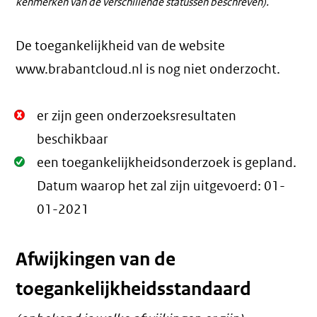
kenmerken van de verschillende statussen beschreven).
De toegankelijkheid van de website
www.brabantcloud.nl is nog niet onderzocht.
Niet
er zijn geen onderzoeksresultaten
Oké.
beschikbaar
Oké.
een toegankelijkheidsonderzoek is gepland.
Datum waarop het zal zijn uitgevoerd:
01-
01-2021
Afwijkingen van de
toegankelijkheidsstandaard