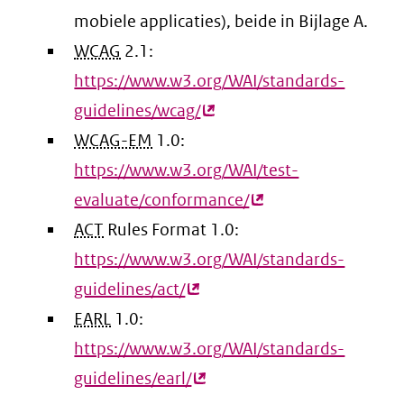
mobiele applicaties), beide in Bijlage A.
WCAG
2.1:
https://www.w3.org/WAI/standards-
guidelines/wcag/
(externe
WCAG-EM
1.0:
link)
https://www.w3.org/WAI/test-
evaluate/conformance/
(externe
ACT
Rules Format 1.0:
link)
https://www.w3.org/WAI/standards-
guidelines/act/
(externe
EARL
1.0:
link)
https://www.w3.org/WAI/standards-
guidelines/earl/
(externe