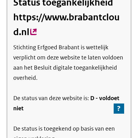
Status toegankelijkheid
https://www.brabantclou
d.nl
(externe
link)
Stichting Erfgoed Brabant
is wettelijk
verplicht om deze website te laten voldoen
aan het Besluit digitale toegankelijkheid
overheid.
De status van deze
website
is:
D -
voldoet
?
-
niet
Ga
naar
De status is toegekend op basis van een
de