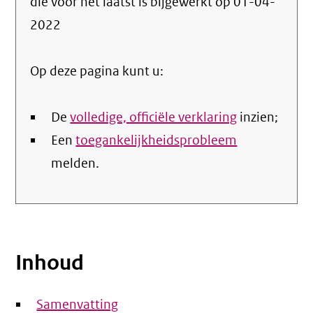
die voor het laatst is bijgewerkt op
01-04-
de
2022
nale
Op deze pagina kunt u:
De
volledige, officiële verklaring
inzien;
Een
toegankelijkheidsprobleem
melden.
Inhoud
Samenvatting