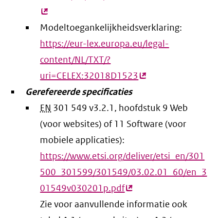
lin
Modeltoegankelijkheidsverklaring:
https://eur-lex.europa.eu/legal-
content/NL/TXT/?
uri=CELEX:32018D1523
(externe
Gerefereerde specificaties
link)
EN
301 549 v3.2.1, hoofdstuk 9 Web
(voor websites) of 11 Software (voor
mobiele applicaties):
https://www.etsi.org/deliver/etsi_en/301
500_301599/301549/03.02.01_60/en_3
01549v030201p.pdf
(externe
Zie voor aanvullende informatie ook
link)