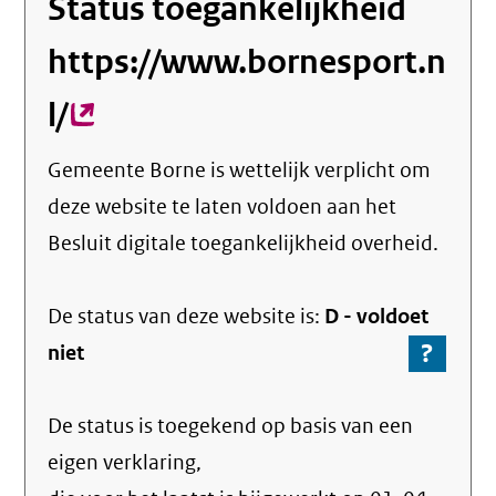
Status toegankelijkheid
https://www.bornesport.n
l/
(externe
link)
Gemeente Borne
is wettelijk verplicht om
deze website te laten voldoen aan het
Besluit digitale toegankelijkheid overheid.
De status van deze
website
is:
D -
voldoet
?
-
niet
Ga
naar
De status is toegekend op basis van een
de
info
eigen verklaring,
over