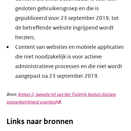
gesloten gebruikersgroep en die is
gepubliceerd voor 23 september 2019, tot
de betreffende website ingrijpend wordt
herzien;
Content van websites en mobiele applicaties
die niet noodzakelijk is voor actieve
administratieve processen en die niet wordt
aangepast na 23 september 2019.
Bron:
Artikel 2, tweede lid van het Tijdelijk besluit digitale
toegankelijkheid overheid
(externe
.
link)
Links naar bronnen