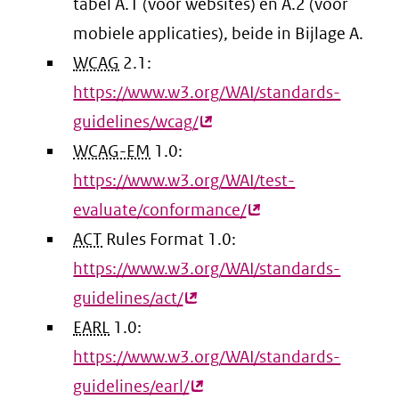
tabel A.1 (voor websites) en A.2 (voor
mobiele applicaties), beide in Bijlage A.
WCAG
2.1:
https://www.w3.org/WAI/standards-
guidelines/wcag/
(externe
WCAG-EM
1.0:
link)
https://www.w3.org/WAI/test-
evaluate/conformance/
(externe
ACT
Rules Format 1.0:
link)
https://www.w3.org/WAI/standards-
guidelines/act/
(externe
EARL
1.0:
link)
https://www.w3.org/WAI/standards-
guidelines/earl/
(externe