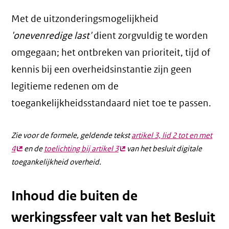
Met de uitzonderingsmogelijkheid
'onevenredige last'
dient zorgvuldig te worden
omgegaan; het ontbreken van prioriteit, tijd of
kennis bij een overheidsinstantie zijn geen
legitieme redenen om de
toegankelijkheidsstandaard niet toe te passen.
Zie voor de formele, geldende tekst
artikel 3, lid 2 tot en met
4
(externe
en de
toelichting bij artikel 3
(externe
van het besluit digitale
toegankelijkheid overheid.
link)
link)
Inhoud die buiten de
werkingssfeer valt van het Besluit