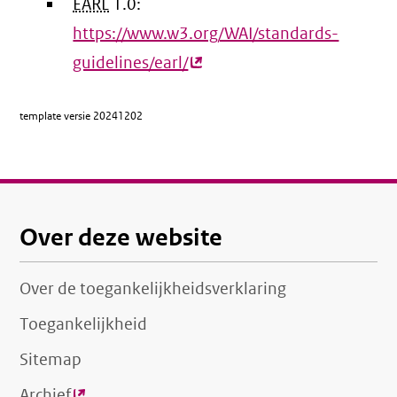
EARL
1.0:
link)
https://www.w3.org/WAI/standards-
guidelines/earl/
(externe
link)
template versie
20241202
Over deze website
Over de toegankelijkheidsverklaring
Toegankelijkheid
Sitemap
Archief
(externe