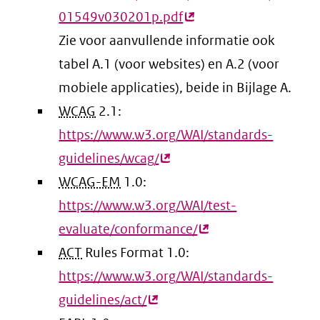
01549v030201p.pdf
(externe
Zie voor aanvullende informatie ook
link)
tabel A.1 (voor websites) en A.2 (voor
mobiele applicaties), beide in Bijlage A.
WCAG
2.1:
https://www.w3.org/WAI/standards-
guidelines/wcag/
(externe
WCAG-EM
1.0:
link)
https://www.w3.org/WAI/test-
evaluate/conformance/
(externe
ACT
Rules Format 1.0:
link)
https://www.w3.org/WAI/standards-
guidelines/act/
(externe