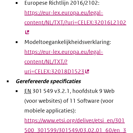
Europese Richtlijn 2016/2102:
https://eur-lex.europa.eu/legal-
content/NL/TXT/?uri=CELEX:32016L2102
(e
lin
Modeltoegankelijkheidsverklaring:
https://eur-lex.europa.eu/legal-
content/NL/TXT/?
uri=CELEX:32018D1523
(externe
Gerefereerde specificaties
link)
EN
301 549 v3.2.1, hoofdstuk 9 Web
(voor websites) of 11 Software (voor
mobiele applicaties):
https://www.etsi.org/deliver/etsi_en/301
500_301599/301549/03.02.01_60/en_3