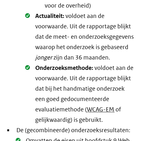
voor de overheid)
Oké.
Actualiteit:
voldoet aan de
voorwaarde
. Uit de rapportage blijkt
dat de meet- en onderzoeksgegevens
waarop het onderzoek is gebaseerd
jonger
zijn dan 36 maanden.
Oké.
Onderzoeksmethode:
voldoet aan de
voorwaarde
. Uit de rapportage blijkt
dat bij het handmatige onderzoek
een goed gedocumenteerde
evaluatiemethode (
WCAG-EM
of
gelijkwaardig) is gebruikt.
De (gecombineerde) onderzoeksresultaten:
Oké.
Omvatten de eisen uit hoofdstuk 9 Web