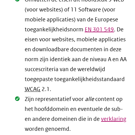
(voor websites) of 11 Software (voor
mobiele applicaties) van de Europese
toegankelijkheidsnorm
EN
301 549
. De
eisen voor websites, mobiele applicaties
en downloadbare documenten in deze
norm zijn identiek aan de niveau A en AA
succescriteria van de wereldwijd
toegepaste toegankelijkheidsstandaard
WCAG
2.1
.
Oké.
Zijn representatief voor
alle
content op
het hoofddomein en eventuele de sub-
en andere domeinen die in de
verklaring
worden genoemd.