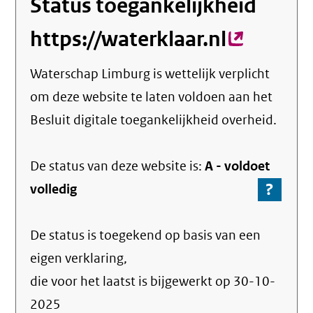
Status toegankelijkheid
https://waterklaar.nl
(externe
link)
Waterschap Limburg
is wettelijk verplicht
om deze website te laten voldoen aan het
Besluit digitale toegankelijkheid overheid.
De status van deze
website
is:
A -
voldoet
?
-
volledig
Ga
naar
De status is toegekend op basis van een
de
info
eigen verklaring,
over
die voor het laatst is bijgewerkt op
30-10-
de
2025
nale