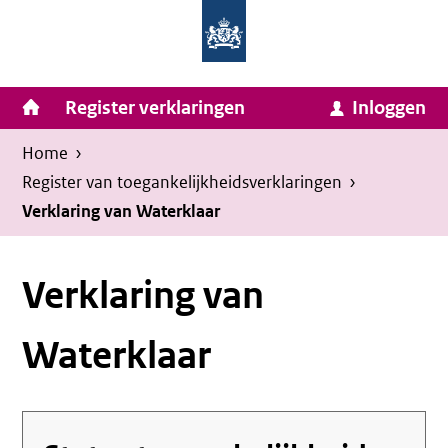
Homepage
Ga
van
naar
Ministerie
Invulassistent
inhoud
Hoofdnavigatie
Register verklaringen
Inloggen
van
Toegankelijkheidsverklaring
Toegankelijkheidsverklaring
Binnenlandse
Kruimelpad
U
Home
›
Zaken
bevindt
Register van toegankelijkheids­verklaringen
›
en
zich
Verklaring van Waterklaar
Koninkrijksrelaties
hier:
Verklaring van
Waterklaar