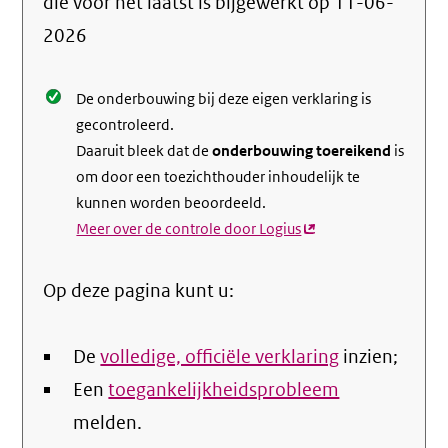
die voor het laatst is bijgewerkt op
11-06-
de
2026
nale
De onderbouwing bij deze eigen verklaring is
gecontroleerd.
Daaruit bleek dat de
onderbouwing toereikend
is
om door een toezichthouder inhoudelijk te
kunnen worden beoordeeld.
Meer over de controle door Logius
(externe
link)
Op deze pagina kunt u:
De
volledige, officiële verklaring
inzien;
Een
toegankelijkheidsprobleem
melden.