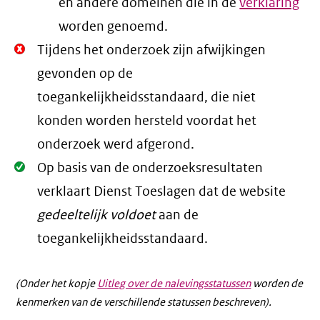
en andere domeinen die in de
verklaring
worden genoemd.
Niet
Tijdens het onderzoek zijn afwijkingen
Oké.
gevonden op de
toegankelijkheidsstandaard, die niet
konden worden hersteld voordat het
onderzoek werd afgerond.
Oké.
Op basis van de onderzoeksresultaten
verklaart Dienst Toeslagen dat de website
gedeeltelijk voldoet
aan de
toegankelijkheidsstandaard.
(Onder het kopje
Uitleg over de nalevingsstatussen
worden de
kenmerken van de verschillende statussen beschreven).