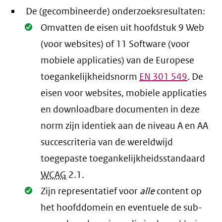
De (gecombineerde) onderzoeksresultaten:
Oké.
Omvatten de eisen uit hoofdstuk 9 Web
(voor websites) of 11 Software (voor
mobiele applicaties) van de Europese
toegankelijkheidsnorm
EN
301 549
. De
eisen voor websites, mobiele applicaties
en downloadbare documenten in deze
norm zijn identiek aan de niveau A en AA
succescriteria van de wereldwijd
toegepaste toegankelijkheidsstandaard
WCAG
2.1
.
Oké.
Zijn representatief voor
alle
content op
het hoofddomein en eventuele de sub-