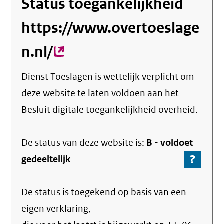
Status toegankelijkheid
https://www.overtoeslage
n.nl/
(externe
link)
Dienst Toeslagen
is wettelijk verplicht om
deze website te laten voldoen aan het
Besluit digitale toegankelijkheid overheid.
De status van deze
website
is:
B -
voldoet
?
-
gedeeltelijk
Ga
naar
De status is toegekend op basis van een
de
info
eigen verklaring,
over