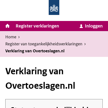
Homepage
Ga
van
naar
Ministerie
Invulassistent
inhoud
Hoofdnavigatie
Register verklaringen
Inloggen
van
Toegankelijkheidsverklaring
Toegankelijkheidsverklaring
Binnenlandse
Kruimelpad
U
Home
›
Zaken
bevindt
Register van toegankelijkheids­verklaringen
›
en
zich
Verklaring van Overtoeslagen.nl
Koninkrijksrelaties
hier:
Verklaring van
Overtoeslagen.nl