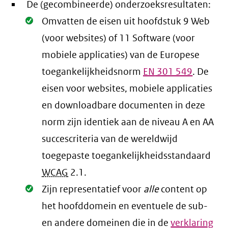
De (gecombineerde) onderzoeksresultaten:
Oké.
Omvatten de eisen uit hoofdstuk 9 Web
(voor websites) of 11 Software (voor
mobiele applicaties) van de Europese
toegankelijkheidsnorm
EN
301 549
. De
eisen voor websites, mobiele applicaties
en downloadbare documenten in deze
norm zijn identiek aan de niveau A en AA
succescriteria van de wereldwijd
toegepaste toegankelijkheidsstandaard
WCAG
2.1
.
Oké.
Zijn representatief voor
alle
content op
het hoofddomein en eventuele de sub-
en andere domeinen die in de
verklaring