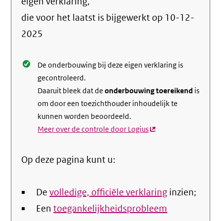
info
eigen verklaring,
over
die voor het laatst is bijgewerkt op
10-12-
de
2025
nale
De onderbouwing bij deze eigen verklaring is
gecontroleerd.
Daaruit bleek dat de
onderbouwing toereikend
is
om door een toezichthouder inhoudelijk te
kunnen worden beoordeeld.
Meer over de controle door Logius
(externe
link)
Op deze pagina kunt u:
De
volledige, officiële verklaring
inzien;
Een
toegankelijkheidsprobleem