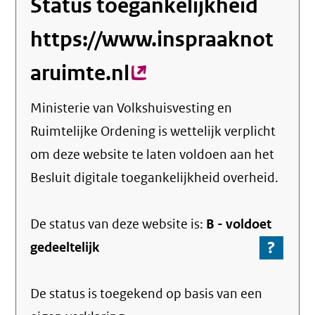
Status toegankelijkheid
https://www.inspraaknot
aruimte.nl
(externe
link)
Ministerie van Volkshuisvesting en
Ruimtelijke Ordening
is wettelijk verplicht
om deze website te laten voldoen aan het
Besluit digitale toegankelijkheid overheid.
De status van deze
website
is:
B -
voldoet
?
-
gedeeltelijk
Ga
naar
De status is toegekend op basis van een
de