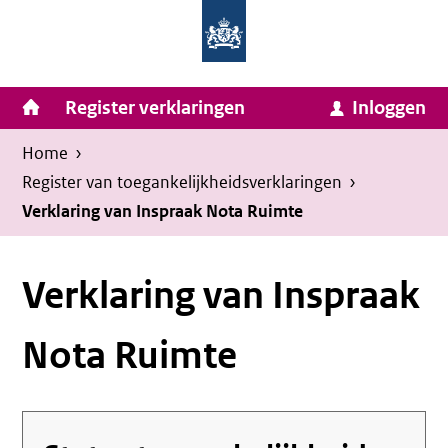
Homepage
Ga
van
naar
Ministerie
Invulassistent
inhoud
Hoofdnavigatie
Register verklaringen
Inloggen
van
Toegankelijkheidsverklaring
Toegankelijkheidsverklaring
Binnenlandse
Kruimelpad
U
Home
›
Zaken
bevindt
Register van toegankelijkheids­verklaringen
›
en
zich
Verklaring van Inspraak Nota Ruimte
Koninkrijksrelaties
hier:
Verklaring van Inspraak
Nota Ruimte