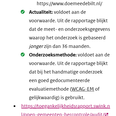
https://www.doemeedebilt.nl/
Oké.
Actualiteit:
voldoet aan de
voorwaarde
. Uit de rapportage blijkt
dat de meet- en onderzoeksgegevens
waarop het onderzoek is gebaseerd
jonger
zijn dan 36 maanden.
Oké.
Onderzoeksmethode:
voldoet aan de
voorwaarde
. Uit de rapportage blijkt
dat bij het handmatige onderzoek
een goed gedocumenteerde
evaluatiemethode (
WCAG-EM
of
gelijkwaardig) is gebruikt.
https://toegankelijkheidsrapport.swink.n
l/open-gemeenten-hercontrole/audit/
(exte