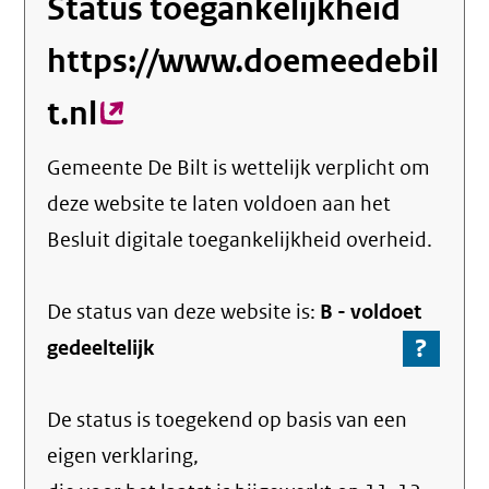
Status toegankelijkheid
https://www.doemeedebil
t.nl
(externe
link)
Gemeente De Bilt
is wettelijk verplicht om
deze website te laten voldoen aan het
Besluit digitale toegankelijkheid overheid.
De status van deze
website
is:
B -
voldoet
?
-
gedeeltelijk
Ga
naar
De status is toegekend op basis van een
de
info
eigen verklaring,
over