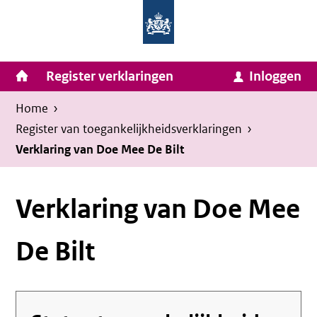
Homepage
Ga
van
naar
Ministerie
Invulassistent
inhoud
Hoofdnavigatie
Register verklaringen
Inloggen
van
Toegankelijkheidsverklaring
Toegankelijkheidsverklaring
Binnenlandse
Kruimelpad
U
Home
›
Zaken
bevindt
Register van toegankelijkheids­verklaringen
›
en
zich
Verklaring van Doe Mee De Bilt
Koninkrijksrelaties
hier:
Verklaring van Doe Mee
De Bilt