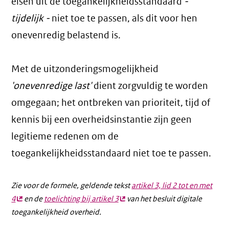
eisen uit de toegankelijkheidsstandaard
-
tijdelijk -
niet toe te passen, als dit voor hen
onevenredig belastend is.
Met de uitzonderingsmogelijkheid
'onevenredige last'
dient zorgvuldig te worden
omgegaan; het ontbreken van prioriteit, tijd of
kennis bij een overheidsinstantie zijn geen
legitieme redenen om de
toegankelijkheidsstandaard niet toe te passen.
Zie voor de formele, geldende tekst
artikel 3, lid 2 tot en met
4
(externe
en de
toelichting bij artikel 3
(externe
van het besluit digitale
toegankelijkheid overheid.
link)
link)