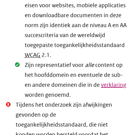
eisen voor websites, mobiele applicaties
en downloadbare documenten in deze
norm zijn identiek aan de niveau A en AA
succescriteria van de wereldwijd
toegepaste toegankelijkheidsstandaard
WCAG
2.1
.
Oké.
Zijn representatief voor
alle
content op
het hoofddomein en eventuele de sub-
en andere domeinen die in de
verklaring
worden genoemd.
Niet
Tijdens het onderzoek zijn afwijkingen
Oké.
gevonden op de
toegankelijkheidsstandaard, die niet
konden worden hersteld voordat het