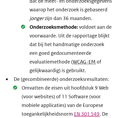
dat de meet- en onderzoeksgegevens
waarop het onderzoek is gebaseerd
jonger
zijn dan 36 maanden.
Oké.
Onderzoeksmethode:
voldoet aan de
voorwaarde
. Uit de rapportage blijkt
dat bij het handmatige onderzoek
een goed gedocumenteerde
evaluatiemethode (
WCAG-EM
of
gelijkwaardig) is gebruikt.
De (gecombineerde) onderzoeksresultaten:
Oké.
Omvatten de eisen uit hoofdstuk 9 Web
(voor websites) of 11 Software (voor
mobiele applicaties) van de Europese
toegankelijkheidsnorm
EN
301 549
. De