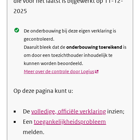
die voor het laatst is bijgewerkt op
11-12-
de
2025
nale
De onderbouwing bij deze eigen verklaring is
gecontroleerd.
Daaruit bleek dat de
onderbouwing toereikend
is
om door een toezichthouder inhoudelijk te
kunnen worden beoordeeld.
Meer over de controle door Logius
(externe
link)
Op deze pagina kunt u:
De
volledige, officiële verklaring
inzien;
Een
toegankelijkheidsprobleem
melden.