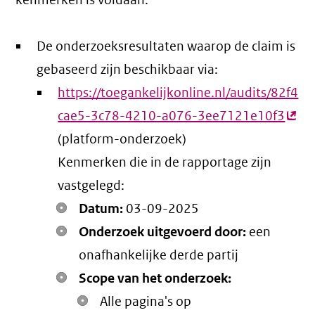
kenmerken is voldaan:
De onderzoeksresultaten waarop de claim is
gebaseerd zijn beschikbaar via:
https://toegankelijkonline.nl/audits/82f4
cae5-3c78-4210-a076-3ee7121e10f3
(ext
(platform-onderzoek)
link)
Kenmerken die in de rapportage zijn
vastgelegd:
Datum:
03-09-2025
Onderzoek uitgevoerd door:
een
onafhankelijke derde partij
Scope van het onderzoek:
Alle pagina's op