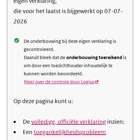
info
eigen verklaring,
over
die voor het laatst is bijgewerkt op
07-07-
de
2026
nale
De onderbouwing bij deze eigen verklaring is
gecontroleerd.
Daaruit bleek dat de
onderbouwing toereikend
is
om door een toezichthouder inhoudelijk te
kunnen worden beoordeeld.
Meer over de controle door Logius
(externe
link)
Op deze pagina kunt u:
De
volledige, officiële verklaring
inzien;
Een
toegankelijkheidsprobleem