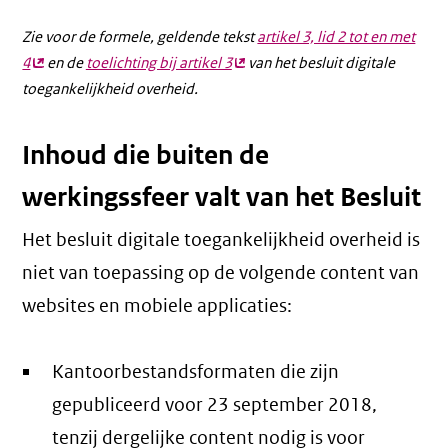
Zie voor de formele, geldende tekst
artikel 3, lid 2 tot en met
4
(externe
en de
toelichting bij artikel 3
(externe
van het besluit digitale
toegankelijkheid overheid.
link)
link)
Inhoud die buiten de
werkingssfeer valt van het Besluit
Het besluit digitale toegankelijkheid overheid is
niet van toepassing op de volgende content van
websites en mobiele applicaties:
Kantoorbestandsformaten die zijn
gepubliceerd voor 23 september 2018,
tenzij dergelijke content nodig is voor