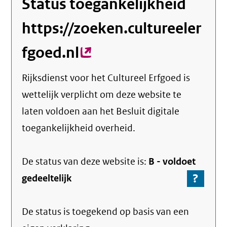
Status toegankelijkheid
https://zoeken.cultureeler
fgoed.nl
(externe
link)
Rijksdienst voor het Cultureel Erfgoed
is
wettelijk verplicht om deze website te
laten voldoen aan het Besluit digitale
toegankelijkheid overheid.
De status van deze
website
is:
B -
voldoet
?
-
gedeeltelijk
Ga
naar
De status is toegekend op basis van een
de