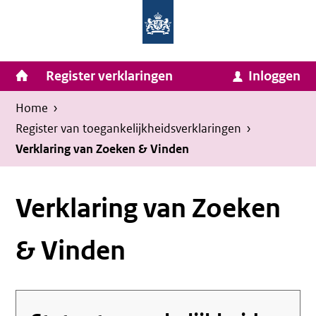
Homepage
Ga
van
naar
Ministerie
Invulassistent
inhoud
Hoofdnavigatie
Register verklaringen
Inloggen
van
Toegankelijkheidsverklaring
Toegankelijkheidsverklaring
Binnenlandse
Kruimelpad
U
Home
›
Zaken
bevindt
Register van toegankelijkheids­verklaringen
›
en
zich
Verklaring van Zoeken & Vinden
Koninkrijksrelaties
hier:
Verklaring van Zoeken
& Vinden