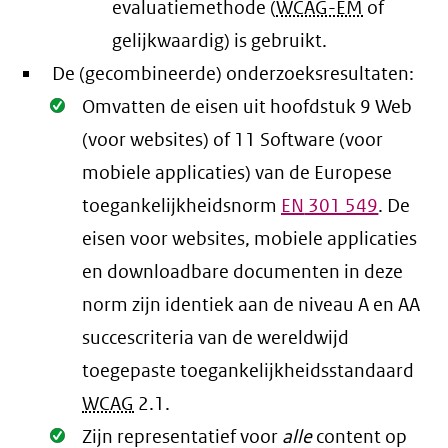
evaluatiemethode (
WCAG-EM
of
gelijkwaardig) is gebruikt.
De (gecombineerde) onderzoeksresultaten:
Oké.
Omvatten de eisen uit hoofdstuk 9 Web
(voor websites) of 11 Software (voor
mobiele applicaties) van de Europese
toegankelijkheidsnorm
EN
301 549
. De
eisen voor websites, mobiele applicaties
en downloadbare documenten in deze
norm zijn identiek aan de niveau A en AA
succescriteria van de wereldwijd
toegepaste toegankelijkheidsstandaard
WCAG
2.1
.
Oké.
Zijn representatief voor
alle
content op