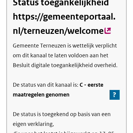
Status toegankelijkheid
https://gemeenteportaal.
nl/terneuzen/welcome
(exter
link)
Gemeente Terneuzen
is wettelijk verplicht
om dit kanaal te laten voldoen aan het
Besluit digitale toegankelijkheid overheid.
De status van dit
kanaal
is:
C -
eerste
?
-
maatregelen genomen
Ga
naar
De status is toegekend op basis van een
de
info
eigen verklaring,
over