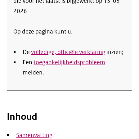
die voor het laatst is bijgewerkt op
13-05-
de
2026
nale
Op deze pagina kunt u:
De
volledige, officiële verklaring
inzien;
Een
toegankelijkheidsprobleem
melden.
Inhoud
Samenvatting