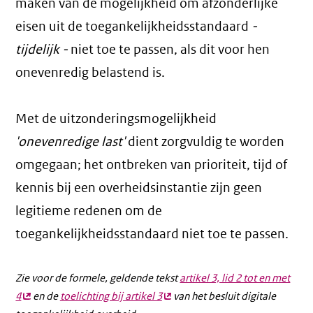
maken van de mogelijkheid om afzonderlijke
eisen uit de toegankelijkheidsstandaard
-
tijdelijk -
niet toe te passen, als dit voor hen
onevenredig belastend is.
Met de uitzonderingsmogelijkheid
'onevenredige last'
dient zorgvuldig te worden
omgegaan; het ontbreken van prioriteit, tijd of
kennis bij een overheidsinstantie zijn geen
legitieme redenen om de
toegankelijkheidsstandaard niet toe te passen.
Zie voor de formele, geldende tekst
artikel 3, lid 2 tot en met
4
(externe
en de
toelichting bij artikel 3
(externe
van het besluit digitale