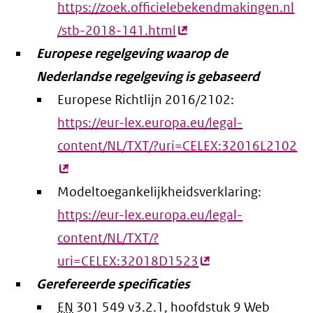
https://zoek.officielebekendmakingen.nl
/stb-2018-141.html
(externe
Europese regelgeving waarop de
link)
Nederlandse regelgeving is gebaseerd
Europese Richtlijn 2016/2102:
https://eur-lex.europa.eu/legal-
content/NL/TXT/?uri=CELEX:32016L2102
(e
lin
Modeltoegankelijkheidsverklaring:
https://eur-lex.europa.eu/legal-
content/NL/TXT/?
uri=CELEX:32018D1523
(externe
Gerefereerde specificaties
link)
EN
301 549 v3.2.1, hoofdstuk 9 Web