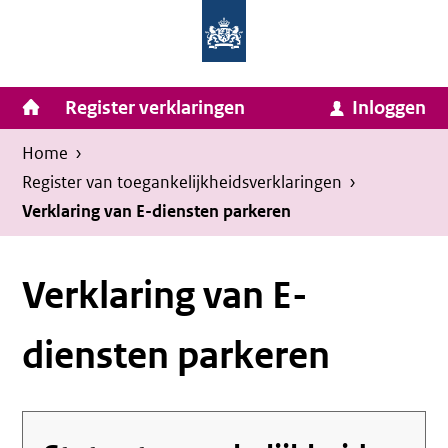
Homepage
Ga
van
naar
Ministerie
Invulassistent
inhoud
Hoofdnavigatie
Register verklaringen
Inloggen
van
Toegankelijkheidsverklaring
Toegankelijkheidsverklaring
Binnenlandse
Kruimelpad
U
Home
›
Zaken
bevindt
Register van toegankelijkheids­verklaringen
›
en
zich
Verklaring van E-diensten parkeren
Koninkrijksrelaties
hier:
Verklaring van E-
diensten parkeren