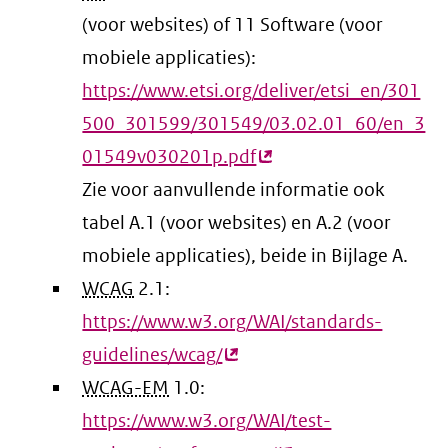
(voor websites) of 11 Software (voor
mobiele applicaties):
https://www.etsi.org/deliver/etsi_en/301
500_301599/301549/03.02.01_60/en_3
01549v030201p.pdf
(externe
Zie voor aanvullende informatie ook
link)
tabel A.1 (voor websites) en A.2 (voor
mobiele applicaties), beide in Bijlage A.
WCAG
2.1:
https://www.w3.org/WAI/standards-
guidelines/wcag/
(externe
WCAG-EM
1.0:
link)
https://www.w3.org/WAI/test-