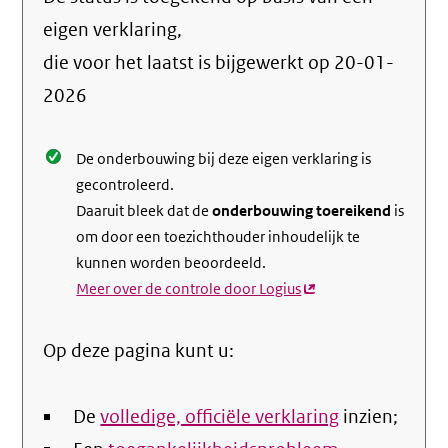
de
info
eigen verklaring,
over
die voor het laatst is bijgewerkt op
20-01-
de
2026
nale
De onderbouwing bij deze eigen verklaring is
gecontroleerd.
Daaruit bleek dat de
onderbouwing toereikend
is
om door een toezichthouder inhoudelijk te
kunnen worden beoordeeld.
Meer over de controle door Logius
(externe
link)
Op deze pagina kunt u:
De
volledige, officiële verklaring
inzien;