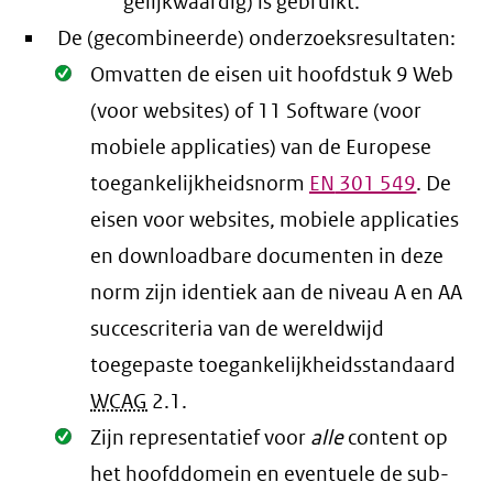
gelijkwaardig) is gebruikt.
De (gecombineerde) onderzoeksresultaten:
Oké.
Omvatten de eisen uit hoofdstuk 9 Web
(voor websites) of 11 Software (voor
mobiele applicaties) van de Europese
toegankelijkheidsnorm
EN
301 549
. De
eisen voor websites, mobiele applicaties
en downloadbare documenten in deze
norm zijn identiek aan de niveau A en AA
succescriteria van de wereldwijd
toegepaste toegankelijkheidsstandaard
WCAG
2.1
.
Oké.
Zijn representatief voor
alle
content op
het hoofddomein en eventuele de sub-