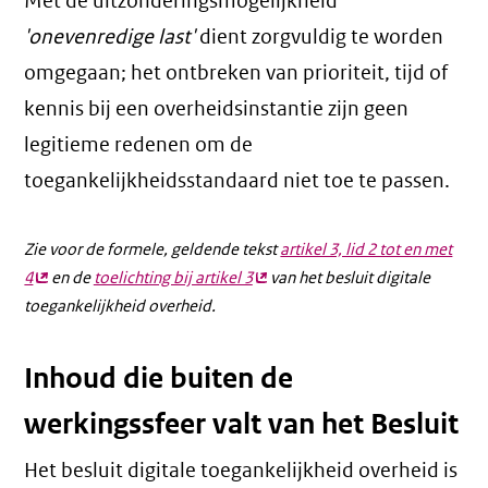
Met de uitzonderingsmogelijkheid
'onevenredige last'
dient zorgvuldig te worden
omgegaan; het ontbreken van prioriteit, tijd of
kennis bij een overheidsinstantie zijn geen
legitieme redenen om de
toegankelijkheidsstandaard niet toe te passen.
Zie voor de formele, geldende tekst
artikel 3, lid 2 tot en met
4
(externe
en de
toelichting bij artikel 3
(externe
van het besluit digitale
toegankelijkheid overheid.
link)
link)
Inhoud die buiten de
werkingssfeer valt van het Besluit
Het besluit digitale toegankelijkheid overheid is