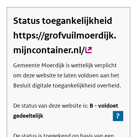
Status toegankelijkheid
https://grofvuilmoerdijk.
mijncontainer.nl/
(externe
link)
Gemeente Moerdijk
is wettelijk verplicht
om deze website te laten voldoen aan het
Besluit digitale toegankelijkheid overheid.
De status van deze
website
is:
B -
voldoet
?
-
gedeeltelijk
Ga
naar
De status is toegekend op basis van een