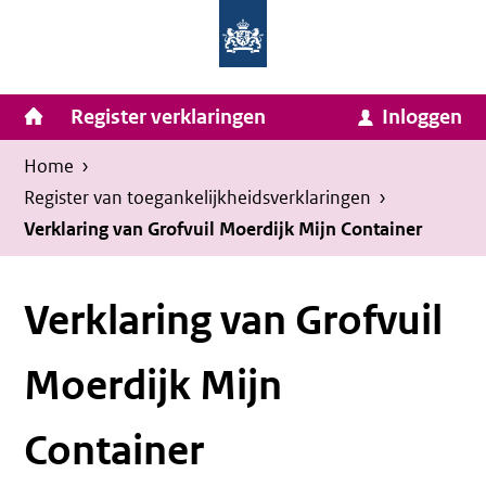
Homepage
Ga
van
naar
Ministerie
Invulassistent
inhoud
Hoofdnavigatie
Register verklaringen
Inloggen
van
Toegankelijkheidsverklaring
Toegankelijkheidsverklaring
Binnenlandse
Kruimelpad
U
Home
›
Zaken
bevindt
Register van toegankelijkheids­verklaringen
›
en
zich
Verklaring van Grofvuil Moerdijk Mijn Container
Koninkrijksrelaties
hier:
Verklaring van Grofvuil
Moerdijk Mijn
Container