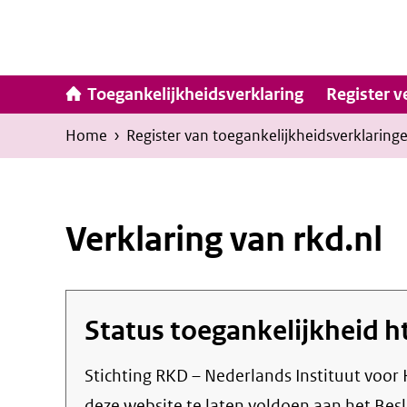
Ga
naar
inhoud
Hoofdna
Toegankelijkheidsverklaring
Register v
Kruimelpad
U
Home
›
Register van toegankelijkheids­verklaring
bevindt
zich
hier:
Verklaring van rkd.nl
Status toegankelijkheid
h
Stichting RKD – Nederlands Instituut voor
deze website te laten voldoen aan het Besl