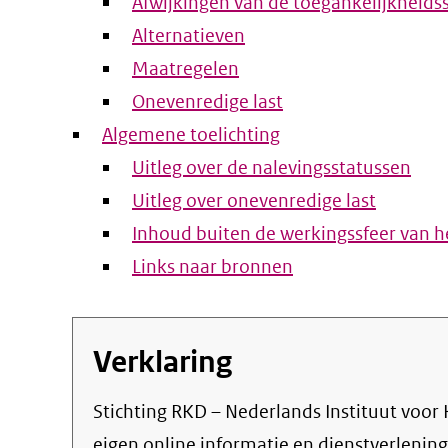
Afwijkingen van de toegankelijkheids
Alternatieven
Maatregelen
Onevenredige last
Algemene toelichting
Uitleg over de nalevingsstatussen
Uitleg over onevenredige last
Inhoud buiten de werkingssfeer van he
Links naar bronnen
Verklaring
Stichting RKD – Nederlands Instituut voor Kunstgeschiedenis streeft ernaar om de
eigen online informatie en dienstverlenin