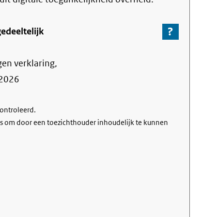
?
-
edeeltelijk
Ga
naar
gen verklaring,
de
informa
2026
over
de
controleerd.
nalevin
s om door een toezichthouder inhoudelijk te kunnen