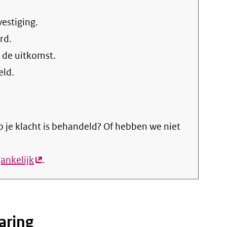
vestiging.
rd.
 de uitkomst.
eld.
 je klacht is behandeld? Of hebben we niet
ankelijk
(externe
.
link)
aring