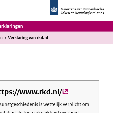
Homepage
van
Ministerie van Binnenlandse
Invulassistent
Zaken en Koninkrijksrelaties
Toegankelijkheidsverklaring
vigatie
erklaringen
en
›
Verklaring van rkd.nl
ttps://www.rkd.nl/
(externe
link)
 Kunstgeschiedenis
is wettelijk verplicht om
uit digitale toegankelijkheid overheid.