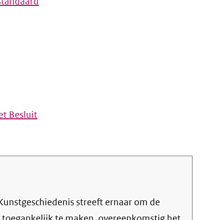
standaard
t Besluit
g toegankelijk te maken, overeenkomstig het