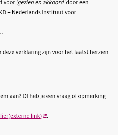
d voor
'gezien en akkoord'
door een
KD – Nederlands Instituut voor
.
.
n deze verklaring zijn voor het laatst herzien
eem aan? Of heb je een vraag of opmerking
ier(externe link)
(externe
.
link)