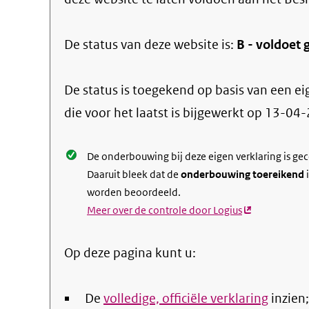
De status van deze
website
is:
B -
voldoet g
De status is toegekend op basis van een ei
die voor het laatst is bijgewerkt op
13-04-
De onderbouwing bij deze eigen verklaring is ge
Daaruit bleek dat de
onderbouwing toereikend
i
worden beoordeeld.
Meer over de controle door Logius
(externe
link)
Op deze pagina kunt u:
De
volledige, officiële verklaring
inzien;