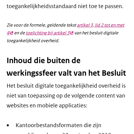
toegankelijkheidsstandaard niet toe te passen.
Zie voor de formele, geldende tekst
artikel 3, lid 2 tot en met
4
(externe
en de
toelichting bij artikel 3
(externe
van het besluit digitale
toegankelijkheid overheid.
link)
link)
Inhoud die buiten de
werkingssfeer valt van het Besluit
Het besluit digitale toegankelijkheid overheid is
niet van toepassing op de volgende content van
websites en mobiele applicaties:
Kantoorbestandsformaten die zijn