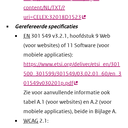
content/NL/TXT/?
uri=CELEX:32018D1523
(externe
Gerefereerde specificaties
link)
EN
301 549 v3.2.1, hoofdstuk 9 Web
(voor websites) of 11 Software (voor
mobiele applicaties):
https://www.etsi.org/deliver/etsi_en/301
500_301599/301549/03.02.01_60/en_3
01549v030201p.pdf
(externe
Zie voor aanvullende informatie ook
link)
tabel A.1 (voor websites) en A.2 (voor
mobiele applicaties), beide in Bijlage A.
WCAG
2.1: