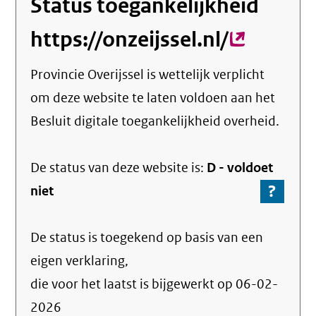
Status toegankelijkheid
https://onzeijssel.nl/
(externe
link)
Provincie Overijssel
is wettelijk verplicht
om deze website te laten voldoen aan het
Besluit digitale toegankelijkheid overheid.
De status van deze
website
is:
D -
voldoet
?
-
niet
Ga
naar
De status is toegekend op basis van een
de
info
eigen verklaring,
over
die voor het laatst is bijgewerkt op
06-02-
de
2026
nale