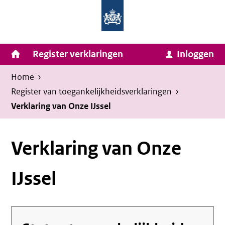
Homepage
Ga
van
naar
Ministerie
Invulassistent
inhoud
Hoofdnavigatie
Register verklaringen
Inloggen
van
Toegankelijkheidsverklaring
Toegankelijkheidsverklaring
Binnenlandse
Kruimelpad
U
Home
›
Zaken
bevindt
Register van toegankelijkheids­verklaringen
›
en
zich
Verklaring van Onze IJssel
Koninkrijksrelaties
hier:
Verklaring van Onze
IJssel