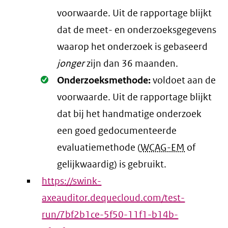
voorwaarde
. Uit de rapportage blijkt
dat de meet- en onderzoeksgegevens
waarop het onderzoek is gebaseerd
jonger
zijn dan 36 maanden.
Oké.
Onderzoeksmethode:
voldoet aan de
voorwaarde
. Uit de rapportage blijkt
dat bij het handmatige onderzoek
een goed gedocumenteerde
evaluatiemethode (
WCAG-EM
of
gelijkwaardig) is gebruikt.
https://swink-
axeauditor.dequecloud.com/test-
run/7bf2b1ce-5f50-11f1-b14b-