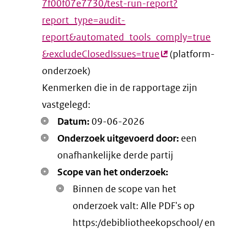
7f00f07e7730/test-run-report?
report_type=audit-
report&automated_tools_comply=true
&excludeClosedIssues=true
(externe
(platform-
onderzoek)
link)
Kenmerken die in de rapportage zijn
vastgelegd:
Datum:
09-06-2026
Onderzoek uitgevoerd door:
een
onafhankelijke derde partij
Scope van het onderzoek:
Binnen de scope van het
onderzoek valt: Alle PDF's op
https:/debibliotheekopschool/ en