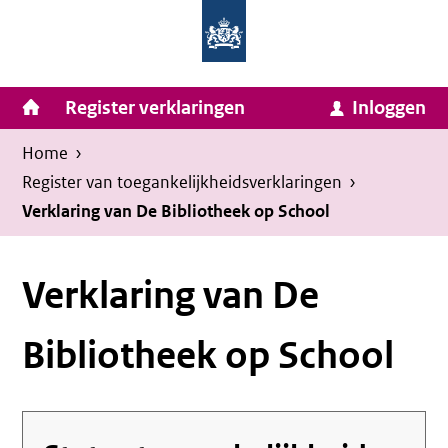
Homepage
Ga
van
naar
Ministerie
Invulassistent
inhoud
Hoofdnavigatie
Register verklaringen
Inloggen
van
Toegankelijkheidsverklaring
Toegankelijkheidsverklaring
Binnenlandse
Kruimelpad
U
Home
›
Zaken
bevindt
Register van toegankelijkheids­verklaringen
›
en
zich
Verklaring van De Bibliotheek op School
Koninkrijksrelaties
hier:
Verklaring van De
Bibliotheek op School