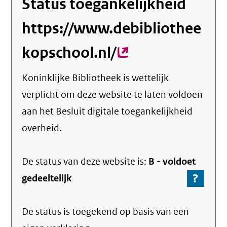
Status toegankelijkheid
https://www.debibliothee
kopschool.nl/
(externe
link)
Koninklijke Bibliotheek
is wettelijk
verplicht om deze website te laten voldoen
aan het Besluit digitale toegankelijkheid
overheid.
De status van deze
website
is:
B -
voldoet
?
-
gedeeltelijk
Ga
naar
De status is toegekend op basis van een
de