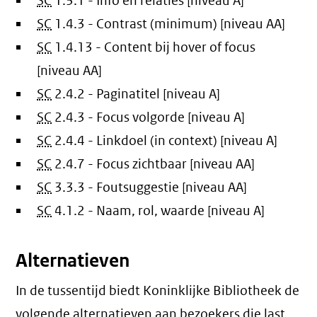
SC
1.3.1 - Info en relaties [niveau A]
SC
1.4.3 - Contrast (minimum) [niveau AA]
SC
1.4.13 - Content bij hover of focus
[niveau AA]
SC
2.4.2 - Paginatitel [niveau A]
SC
2.4.3 - Focus volgorde [niveau A]
SC
2.4.4 - Linkdoel (in context) [niveau A]
SC
2.4.7 - Focus zichtbaar [niveau AA]
SC
3.3.3 - Foutsuggestie [niveau AA]
SC
4.1.2 - Naam, rol, waarde [niveau A]
Alternatieven
In de tussentijd biedt Koninklijke Bibliotheek de
volgende alternatieven aan bezoekers die last