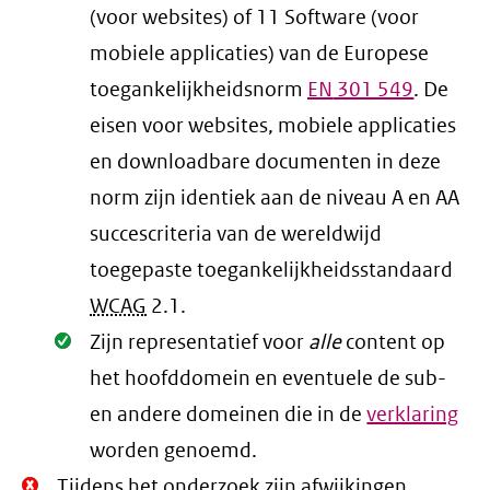
(voor websites) of 11 Software (voor
mobiele applicaties) van de Europese
toegankelijkheidsnorm
EN
301 549
. De
eisen voor websites, mobiele applicaties
en downloadbare documenten in deze
norm zijn identiek aan de niveau A en AA
succescriteria van de wereldwijd
toegepaste toegankelijkheidsstandaard
WCAG
2.1
.
Oké.
Zijn representatief voor
alle
content op
het hoofddomein en eventuele de sub-
en andere domeinen die in de
verklaring
worden genoemd.
Niet
Tijdens het onderzoek zijn afwijkingen