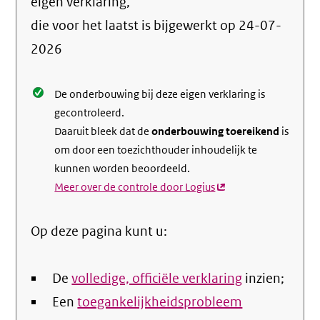
info
eigen verklaring,
over
die voor het laatst is bijgewerkt op
24-07-
de
2026
nale
De onderbouwing bij deze eigen verklaring is
gecontroleerd.
Daaruit bleek dat de
onderbouwing toereikend
is
om door een toezichthouder inhoudelijk te
kunnen worden beoordeeld.
Meer over de controle door Logius
(externe
link)
Op deze pagina kunt u:
De
volledige, officiële verklaring
inzien;
Een
toegankelijkheidsprobleem