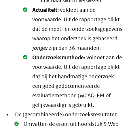
link naar wordt verwezen.
Oké.
Actualiteit:
voldoet aan de
voorwaarde
. Uit de rapportage blijkt
dat de meet- en onderzoeksgegevens
waarop het onderzoek is gebaseerd
jonger
zijn dan 36 maanden.
Oké.
Onderzoeksmethode:
voldoet aan de
voorwaarde
. Uit de rapportage blijkt
dat bij het handmatige onderzoek
een goed gedocumenteerde
evaluatiemethode (
WCAG-EM
of
gelijkwaardig) is gebruikt.
De (gecombineerde) onderzoeksresultaten:
Oké.
Omvatten de eisen uit hoofdstuk 9 Web