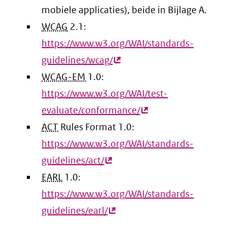
mobiele applicaties), beide in Bijlage A.
WCAG
2.1:
https://www.w3.org/WAI/standards-
guidelines/wcag/
(externe
WCAG-EM
1.0:
link)
https://www.w3.org/WAI/test-
evaluate/conformance/
(externe
ACT
Rules Format 1.0:
link)
https://www.w3.org/WAI/standards-
guidelines/act/
(externe
EARL
1.0:
link)
https://www.w3.org/WAI/standards-
guidelines/earl/
(externe