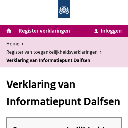
Homepage
Ga
van
naar
Ministerie
Invulassistent
inhoud
Hoofdnavigatie
Register verklaringen
Inloggen
van
Toegankelijkheidsverklaring
Toegankelijkheidsverklaring
Binnenlandse
Kruimelpad
U
Home
›
Zaken
bevindt
Register van toegankelijkheids­verklaringen
›
en
zich
Verklaring van Informatiepunt Dalfsen
Koninkrijksrelaties
hier:
Verklaring van
Informatiepunt Dalfsen