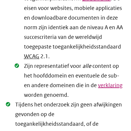
eisen voor websites, mobiele applicaties
en downloadbare documenten in deze
norm zijn identiek aan de niveau A en AA
succescriteria van de wereldwijd
toegepaste toegankelijkheidsstandaard
WCAG
2.1
.
Oké.
Zijn representatief voor
alle
content op
het hoofddomein en eventuele de sub-
en andere domeinen die in de
verklaring
worden genoemd.
Oké.
Tijdens het onderzoek zijn geen afwijkingen
gevonden op de
toegankelijkheidsstandaard, of de