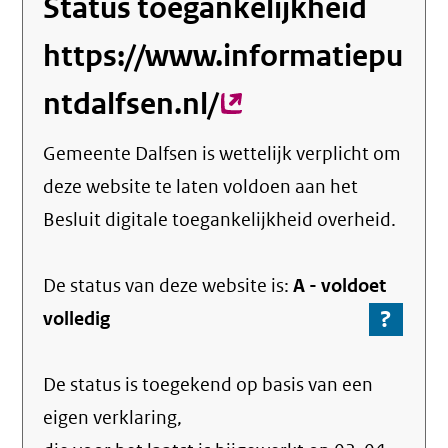
Status toegankelijkheid
https://www.informatiepu
ntdalfsen.nl/
(externe
link)
Gemeente Dalfsen
is wettelijk verplicht om
deze website te laten voldoen aan het
Besluit digitale toegankelijkheid overheid.
De status van deze
website
is:
A -
voldoet
?
-
volledig
Ga
naar
De status is toegekend op basis van een
de
info
eigen verklaring,
over