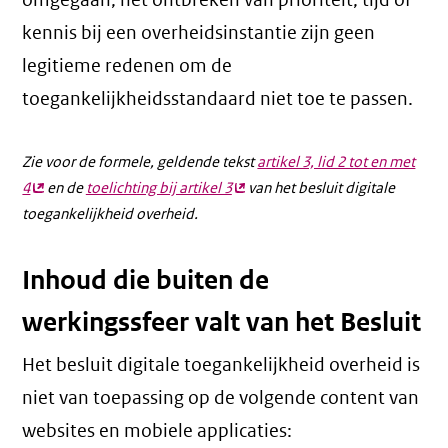
omgegaan; het ontbreken van prioriteit, tijd of
kennis bij een overheidsinstantie zijn geen
legitieme redenen om de
toegankelijkheidsstandaard niet toe te passen.
Zie voor de formele, geldende tekst
artikel 3, lid 2 tot en met
4
(externe
en de
toelichting bij artikel 3
(externe
van het besluit digitale
toegankelijkheid overheid.
link)
link)
Inhoud die buiten de
werkingssfeer valt van het Besluit
Het besluit digitale toegankelijkheid overheid is
niet van toepassing op de volgende content van
websites en mobiele applicaties: