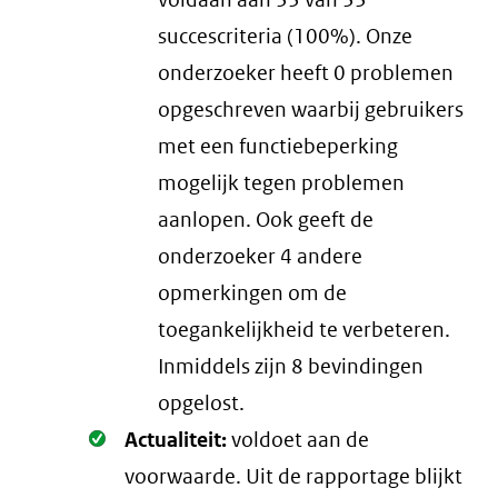
voldaan aan 33 van 33
succescriteria (100%). Onze
onderzoeker heeft 0 problemen
opgeschreven waarbij gebruikers
met een functiebeperking
mogelijk tegen problemen
aanlopen. Ook geeft de
onderzoeker 4 andere
opmerkingen om de
toegankelijkheid te verbeteren.
Inmiddels zijn 8 bevindingen
opgelost.
Oké.
Actualiteit:
voldoet aan de
voorwaarde
. Uit de rapportage blijkt