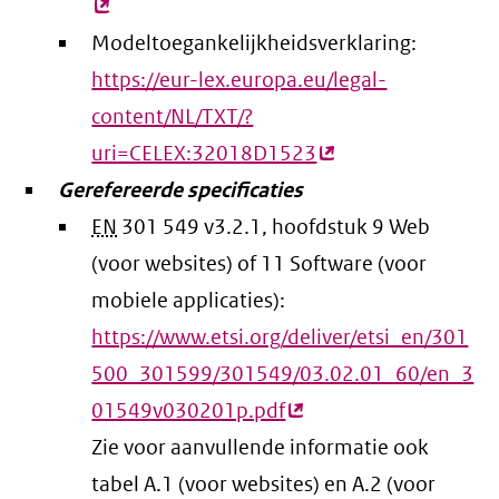
lin
Modeltoegankelijkheidsverklaring:
https://eur-lex.europa.eu/legal-
content/NL/TXT/?
uri=CELEX:32018D1523
(externe
Gerefereerde specificaties
link)
EN
301 549 v3.2.1, hoofdstuk 9 Web
(voor websites) of 11 Software (voor
mobiele applicaties):
https://www.etsi.org/deliver/etsi_en/301
500_301599/301549/03.02.01_60/en_3
01549v030201p.pdf
(externe
Zie voor aanvullende informatie ook
link)
tabel A.1 (voor websites) en A.2 (voor