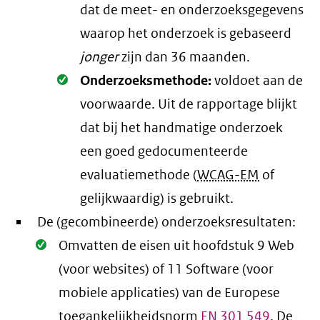
dat de meet- en onderzoeksgegevens
waarop het onderzoek is gebaseerd
jonger
zijn dan 36 maanden.
Oké.
Onderzoeksmethode:
voldoet aan de
voorwaarde
. Uit de rapportage blijkt
dat bij het handmatige onderzoek
een goed gedocumenteerde
evaluatiemethode (
WCAG-EM
of
gelijkwaardig) is gebruikt.
De (gecombineerde) onderzoeksresultaten:
Oké.
Omvatten de eisen uit hoofdstuk 9 Web
(voor websites) of 11 Software (voor
mobiele applicaties) van de Europese
toegankelijkheidsnorm
EN
301 549
. De