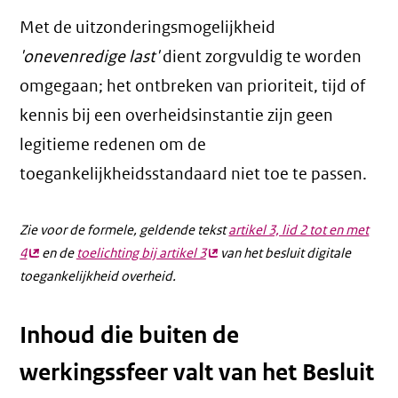
Met de uitzonderingsmogelijkheid
'onevenredige last'
dient zorgvuldig te worden
omgegaan; het ontbreken van prioriteit, tijd of
kennis bij een overheidsinstantie zijn geen
legitieme redenen om de
toegankelijkheidsstandaard niet toe te passen.
Zie voor de formele, geldende tekst
artikel 3, lid 2 tot en met
4
(externe
en de
toelichting bij artikel 3
(externe
van het besluit digitale
toegankelijkheid overheid.
link)
link)
Inhoud die buiten de
werkingssfeer valt van het Besluit