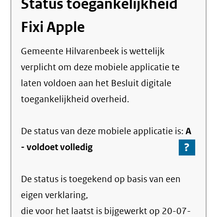
Status toegankelijkheid
Fixi Apple
Gemeente Hilvarenbeek
is wettelijk
verplicht om deze mobiele applicatie te
laten voldoen aan het Besluit digitale
toegankelijkheid overheid.
De status van deze
mobiele applicatie
is:
A
?
-
-
voldoet volledig
Ga
naar
De status is toegekend op basis van een
de
info
eigen verklaring,
over
die voor het laatst is bijgewerkt op
20-07-