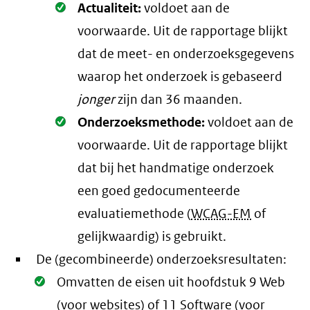
Oké.
Actualiteit:
voldoet aan de
voorwaarde
. Uit de rapportage blijkt
dat de meet- en onderzoeksgegevens
waarop het onderzoek is gebaseerd
jonger
zijn dan 36 maanden.
Oké.
Onderzoeksmethode:
voldoet aan de
voorwaarde
. Uit de rapportage blijkt
dat bij het handmatige onderzoek
een goed gedocumenteerde
evaluatiemethode (
WCAG-EM
of
gelijkwaardig) is gebruikt.
De (gecombineerde) onderzoeksresultaten:
Oké.
Omvatten de eisen uit hoofdstuk 9 Web
(voor websites) of 11 Software (voor