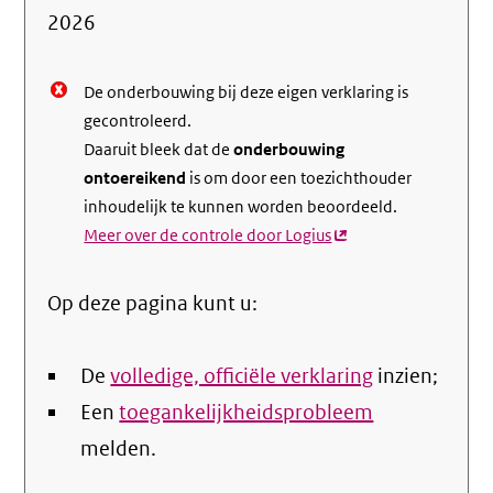
de
2026
nale
De onderbouwing bij deze eigen verklaring is
gecontroleerd.
Daaruit bleek dat de
onderbouwing
ontoereikend
is om door een toezichthouder
inhoudelijk te kunnen worden beoordeeld.
Meer over de controle door Logius
(externe
link)
Op deze pagina kunt u:
De
volledige, officiële verklaring
inzien;
Een
toegankelijkheidsprobleem
melden.