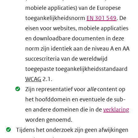
mobiele applicaties) van de Europese
toegankelijkheidsnorm
EN
301 549
. De
eisen voor websites, mobiele applicaties
en downloadbare documenten in deze
norm zijn identiek aan de niveau A en AA
succescriteria van de wereldwijd
toegepaste toegankelijkheidsstandaard
WCAG
2.1
.
Oké.
Zijn representatief voor
alle
content op
het hoofddomein en eventuele de sub-
en andere domeinen die in de
verklaring
worden genoemd.
Oké.
Tijdens het onderzoek zijn geen afwijkingen