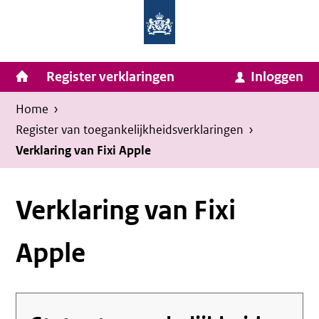
Homepage
Ga
van
naar
Ministerie
Invulassistent
inhoud
Hoofdnavigatie
Register verklaringen
Inloggen
van
Toegankelijkheidsverklaring
Toegankelijkheidsverklaring
Binnenlandse
Kruimelpad
U
Home
›
Zaken
bevindt
Register van toegankelijkheids­verklaringen
›
en
zich
Verklaring van Fixi Apple
Koninkrijksrelaties
hier:
Verklaring van Fixi
Apple