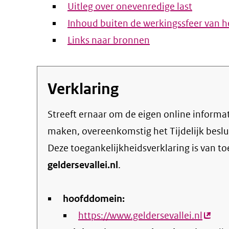
Uitleg over onevenredige last
Inhoud buiten de werkingssfeer van he
Links naar bronnen
Verklaring
streeft ernaar om de eigen online informatie en dienstverlening toegankelijk te
maken, overeenkomstig het
Tijdelijk besl
Deze toegankelijkheidsverklaring is van t
geldersevallei.nl
.
hoofddomein:
https://www.geldersevallei.nl
(exte