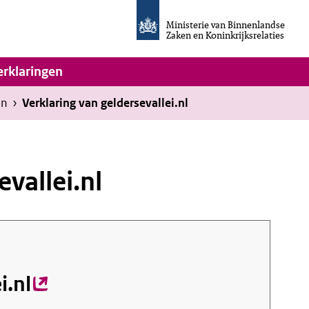
Homepage
van
Ministerie van Binnenlandse
Invulassistent
Zaken en Koninkrijksrelaties
Toegankelijkheidsverklaring
vigatie
erklaringen
en
›
Verklaring van geldersevallei.nl
evallei.nl
i.nl
(externe