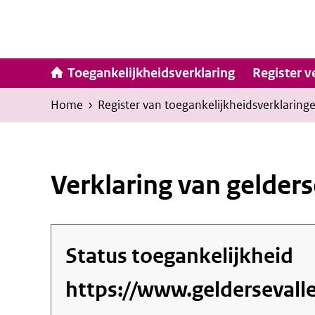
Ga
naar
inhoud
Hoofdna
Toegankelijkheidsverklaring
Register v
Kruimelpad
U
Home
›
Register van toegankelijkheids­verklaring
bevindt
zich
hier:
Verklaring van gelders
Status toegankelijkheid
https://www.geldersevalle