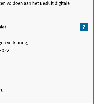
link)
aten voldoen aan het Besluit digitale
?
-
niet
Ga
naar
gen verklaring,
de
informa
2022
over
de
nalevin
n.