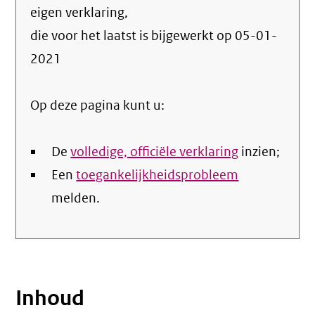
info
eigen verklaring,
over
die voor het laatst is bijgewerkt op
05-01-
de
2021
nale
Op deze pagina kunt u:
De
volledige, officiële verklaring
inzien;
Een
toegankelijkheidsprobleem
melden.
Inhoud