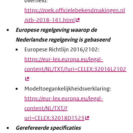
overheid:
https://zoek.officielebekendmakingen.nl
/stb-2018-141.html
(externe
Europese regelgeving waarop de
link)
Nederlandse regelgeving is gebaseerd
Europese Richtlijn 2016/2102:
https://eur-lex.europa.eu/legal-
content/NL/TXT/?uri=CELEX:32016L2102
(e
lin
Modeltoegankelijkheidsverklaring:
https://eur-lex.europa.eu/legal-
content/NL/TXT/?
uri=CELEX:32018D1523
(externe
Gerefereerde specificaties
link)