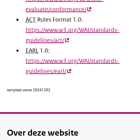
evaluate/conformance/
(externe
ACT
Rules Format 1.0:
link)
https://www.w3.org/WAI/standards-
guidelines/act/
(externe
EARL
1.0:
link)
https://www.w3.org/WAI/standards-
guidelines/earl/
(externe
link)
template versie
20241202
Over deze website