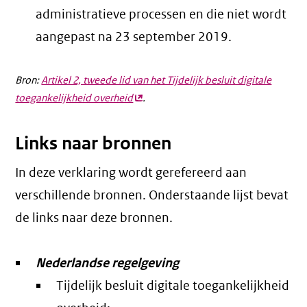
administratieve processen en die niet wordt
aangepast na 23 september 2019.
Bron:
Artikel 2, tweede lid van het Tijdelijk besluit digitale
toegankelijkheid overheid
(externe
.
link)
Links naar bronnen
In deze verklaring wordt gerefereerd aan
verschillende bronnen. Onderstaande lijst bevat
de links naar deze bronnen.
Nederlandse regelgeving
Tijdelijk besluit digitale toegankelijkheid