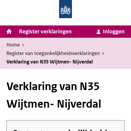
Homepage
Ga
van
naar
Ministerie
Invulassistent
inhoud
Hoofdnavigatie
Register verklaringen
Inloggen
van
Toegankelijkheidsverklaring
Toegankelijkheidsverklaring
Binnenlandse
Kruimelpad
U
Home
›
Zaken
bevindt
Register van toegankelijkheids­verklaringen
›
en
zich
Verklaring van N35 Wijtmen- Nijverdal
Koninkrijksrelaties
hier:
Verklaring van N35
Wijtmen- Nijverdal