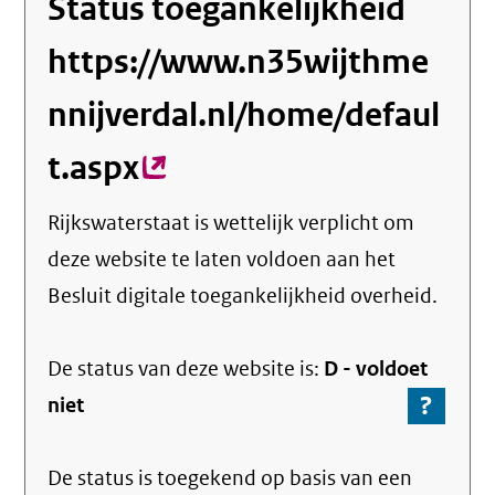
Status toegankelijkheid
https://www.n35wijthme
nnijverdal.nl/home/defaul
t.aspx
(externe
link)
Rijkswaterstaat
is wettelijk verplicht om
deze website te laten voldoen aan het
Besluit digitale toegankelijkheid overheid.
De status van deze
website
is:
D -
voldoet
?
-
niet
Ga
naar
De status is toegekend op basis van een
de