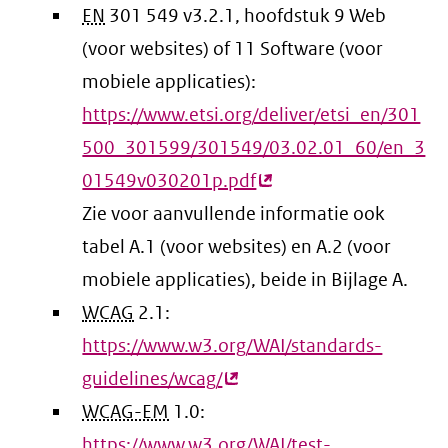
EN
301 549 v3.2.1, hoofdstuk 9 Web
(voor websites) of 11 Software (voor
mobiele applicaties):
https://www.etsi.org/deliver/etsi_en/301
500_301599/301549/03.02.01_60/en_3
01549v030201p.pdf
(externe
Zie voor aanvullende informatie ook
link)
tabel A.1 (voor websites) en A.2 (voor
mobiele applicaties), beide in Bijlage A.
WCAG
2.1:
https://www.w3.org/WAI/standards-
guidelines/wcag/
(externe
WCAG-EM
1.0:
link)
https://www.w3.org/WAI/test-