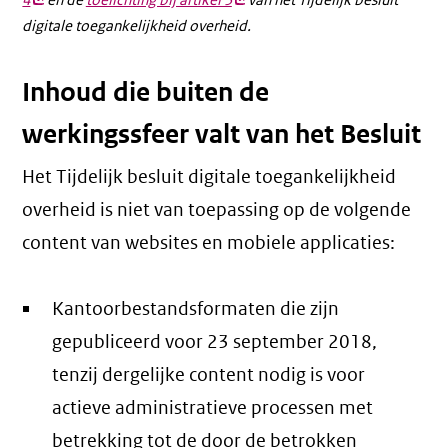
4
(externe
en de
toelichting bij artikel 3
(externe
van het Tijdelijk besluit
digitale toegankelijkheid overheid.
link)
link)
Inhoud die buiten de
werkingssfeer valt van het Besluit
Het Tijdelijk besluit digitale toegankelijkheid
overheid is niet van toepassing op de volgende
content van websites en mobiele applicaties:
Kantoorbestandsformaten die zijn
gepubliceerd voor 23 september 2018,
tenzij dergelijke content nodig is voor
actieve administratieve processen met
betrekking tot de door de betrokken