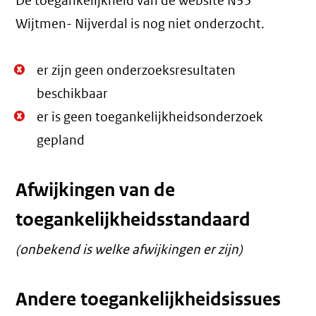
De toegankelijkheid van de website N35
Wijtmen- Nijverdal is nog niet onderzocht.
Niet
er zijn geen onderzoeksresultaten
Oké.
beschikbaar
Niet
er is geen toegankelijkheidsonderzoek
Oké.
gepland
Afwijkingen van de
toegankelijkheidsstandaard
(onbekend is welke afwijkingen er zijn)
Andere toegankelijkheidsissues