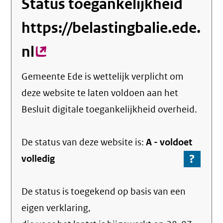
Status toegankelijkheid
https://belastingbalie.ede.
nl
(externe
link)
Gemeente Ede
is wettelijk verplicht om
deze website te laten voldoen aan het
Besluit digitale toegankelijkheid overheid.
De status van deze
website
is:
A -
voldoet
?
-
volledig
Ga
naar
De status is toegekend op basis van een
de
info
eigen verklaring,
over