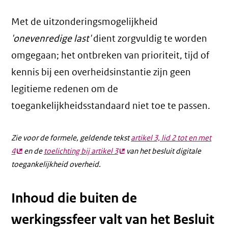
Met de uitzonderingsmogelijkheid
'onevenredige last'
dient zorgvuldig te worden
omgegaan; het ontbreken van prioriteit, tijd of
kennis bij een overheidsinstantie zijn geen
legitieme redenen om de
toegankelijkheidsstandaard niet toe te passen.
Zie voor de formele, geldende tekst
artikel 3, lid 2 tot en met
4
(externe
en de
toelichting bij artikel 3
(externe
van het besluit digitale
toegankelijkheid overheid.
link)
link)
Inhoud die buiten de
werkingssfeer valt van het Besluit