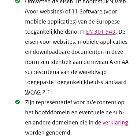
Oké.
Omvatten de eisen uit hoofdstuk 9 Web
(voor websites) of 11 Software (voor
mobiele applicaties) van de Europese
toegankelijkheidsnorm
EN
301 549
. De
eisen voor websites, mobiele applicaties
en downloadbare documenten in deze
norm zijn identiek aan de niveau A en AA
succescriteria van de wereldwijd
toegepaste toegankelijkheidsstandaard
WCAG
2.1
.
Oké.
Zijn representatief voor
alle
content op
het hoofddomein en eventuele de sub-
en andere domeinen die in de
verklaring
worden genoemd.