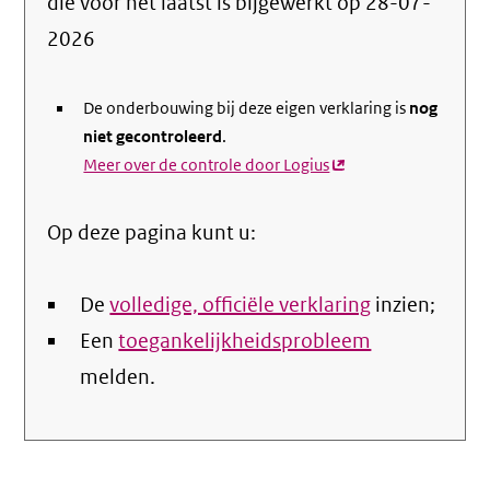
die voor het laatst is bijgewerkt op
28-07-
de
2026
nale
De onderbouwing bij deze eigen verklaring is
nog
niet gecontroleerd
.
Meer over de controle door Logius
(externe
link)
Op deze pagina kunt u:
De
volledige, officiële verklaring
inzien;
Een
toegankelijkheidsprobleem
melden.