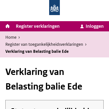
Homepage
Ga
van
naar
Ministerie
Invulassistent
inhoud
Hoofdnavigatie
Register verklaringen
Inloggen
van
Toegankelijkheidsverklaring
Toegankelijkheidsverklaring
Binnenlandse
Kruimelpad
U
Home
›
Zaken
bevindt
Register van toegankelijkheids­verklaringen
›
en
zich
Verklaring van Belasting balie Ede
Koninkrijksrelaties
hier:
Verklaring van
Belasting balie Ede