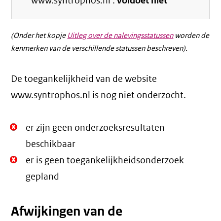
www.syntrophos.nl :
voldoet niet
(Onder het kopje
Uitleg over de nalevingsstatussen
worden de
kenmerken van de verschillende statussen beschreven).
De toegankelijkheid van de website
www.syntrophos.nl is nog niet onderzocht.
Niet
er zijn geen onderzoeksresultaten
Oké.
beschikbaar
Niet
er is geen toegankelijkheidsonderzoek
Oké.
gepland
Afwijkingen van de