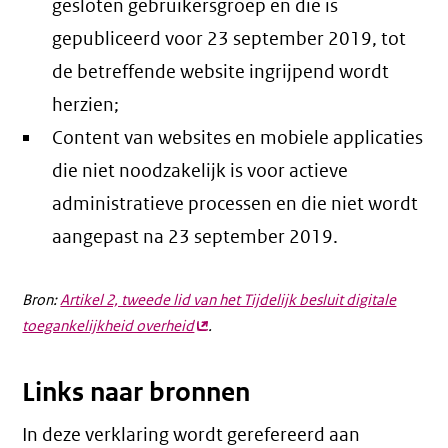
gesloten gebruikersgroep en die is
gepubliceerd voor 23 september 2019, tot
de betreffende website ingrijpend wordt
herzien;
Content van websites en mobiele applicaties
die niet noodzakelijk is voor actieve
administratieve processen en die niet wordt
aangepast na 23 september 2019.
Bron:
Artikel 2, tweede lid van het Tijdelijk besluit digitale
toegankelijkheid overheid
(externe
.
link)
Links naar bronnen
In deze verklaring wordt gerefereerd aan