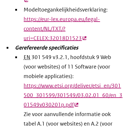
lin
Modeltoegankelijkheidsverklaring:
https://eur-lex.europa.eu/legal-
content/NL/TXT/?
uri=CELEX:32018D1523
(externe
Gerefereerde specificaties
link)
EN
301 549 v3.2.1, hoofdstuk 9 Web
(voor websites) of 11 Software (voor
mobiele applicaties):
https://www.etsi.org/deliver/etsi_en/301
500_301599/301549/03.02.01_60/en_3
01549v030201p.pdf
(externe
Zie voor aanvullende informatie ook
link)
tabel A.1 (voor websites) en A.2 (voor