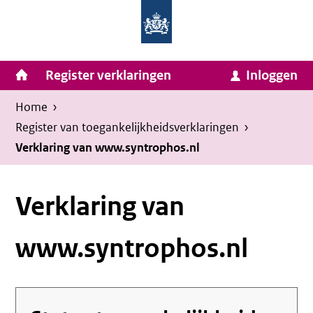
Homepage
Ga
van
naar
Ministerie
Invulassistent
inhoud
Hoofdnavigatie
Register verklaringen
Inloggen
van
Toegankelijkheidsverklaring
Toegankelijkheidsverklaring
Binnenlandse
Kruimelpad
U
Home
›
Zaken
bevindt
Register van toegankelijkheids­verklaringen
›
en
zich
Verklaring van www.syntrophos.nl
Koninkrijksrelaties
hier:
Verklaring van
www.syntrophos.nl