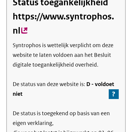
Status toegankelijkheid
https://www.syntrophos.
nl
(externe
link)
Syntrophos
is wettelijk verplicht om deze
website te laten voldoen aan het Besluit
digitale toegankelijkheid overheid.
De status van deze
website
is:
D -
voldoet
?
-
niet
Ga
naar
De status is toegekend op basis van een
de
info
eigen verklaring,
over