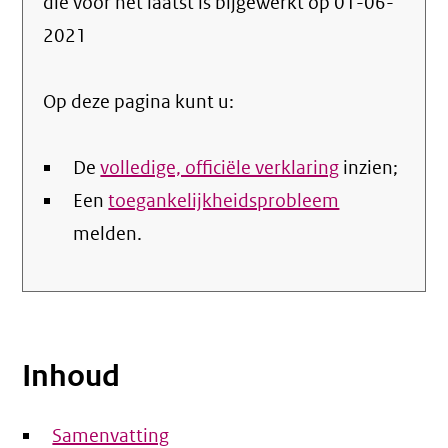
die voor het laatst is bijgewerkt op
01-06-
de
2021
nale
Op deze pagina kunt u:
De
volledige, officiële verklaring
inzien;
Een
toegankelijkheidsprobleem
melden.
Inhoud
Samenvatting