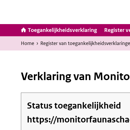
Ga
naar
inhoud
Hoofdna
Toegankelijkheidsverklaring
Register v
Kruimelpad
U
Home
›
Register van toegankelijkheids­verklaring
bevindt
zich
hier:
Verklaring van Monit
Status toegankelijkheid
https://monitorfaunaschad