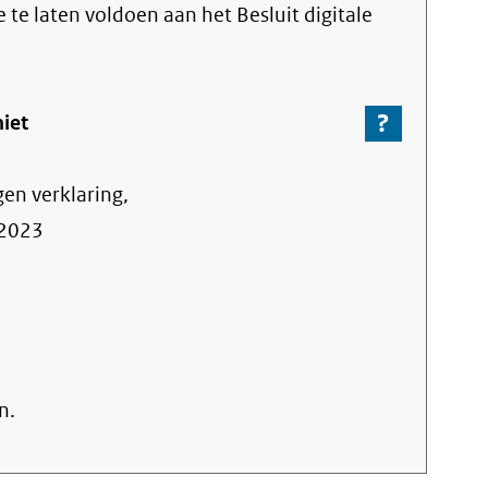
link)
e te laten voldoen aan het Besluit digitale
?
-
niet
Ga
naar
gen verklaring,
de
informa
2023
over
de
nalevin
n.