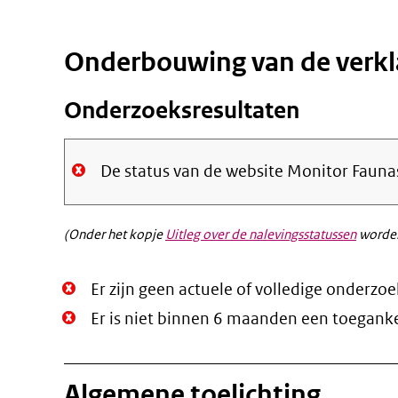
Onderbouwing van de verkl
Onderzoeksresultaten
De status van de website Monitor Fauna
(Onder het kopje
Uitleg over de nalevingsstatussen
worden
Niet
Er zijn geen actuele of volledige onderzo
Oké.
Niet
Er is niet binnen 6 maanden een toegank
Oké.
Algemene toelichting