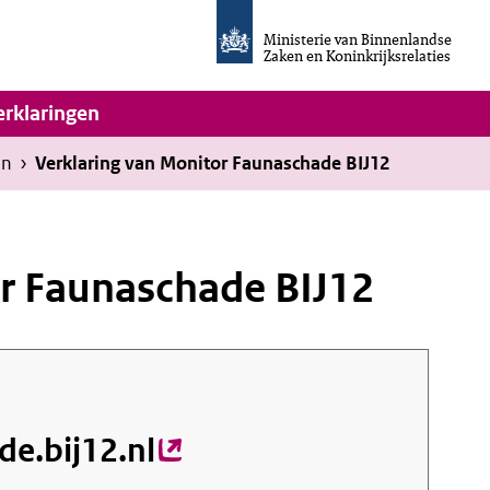
Homepage
van
Ministerie van Binnenlandse
Invulassistent
Zaken en Koninkrijksrelaties
Toegankelijkheidsverklaring
vigatie
erklaringen
en
›
Verklaring van Monitor Faunaschade BIJ12
or Faunaschade BIJ12
e.bij12.nl
(externe