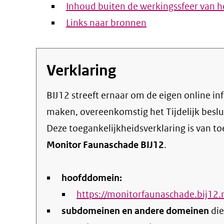
Inhoud buiten de werkingssfeer van he
Links naar bronnen
Verklaring
BIJ12 streeft ernaar om de eigen online informatie en dienstverlening toegankelijk te
maken, overeenkomstig het
Tijdelijk besl
Deze toegankelijkheidsverklaring is van t
Monitor Faunaschade BIJ12
.
hoofddomein:
https://monitorfaunaschade.bij12.
subdomeinen en andere domeinen
die