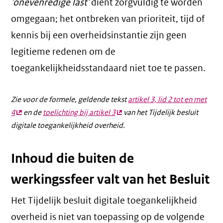
'onevenredige last'
dient zorgvuldig te worden
omgegaan; het ontbreken van prioriteit, tijd of
kennis bij een overheidsinstantie zijn geen
legitieme redenen om de
toegankelijkheidsstandaard niet toe te passen.
Zie voor de formele, geldende tekst
artikel 3, lid 2 tot en met
4
(externe
en de
toelichting bij artikel 3
(externe
van het Tijdelijk besluit
digitale toegankelijkheid overheid.
link)
link)
Inhoud die buiten de
werkingssfeer valt van het Besluit
Het Tijdelijk besluit digitale toegankelijkheid
overheid is niet van toepassing op de volgende