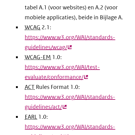
tabel A.1 (voor websites) en A.2 (voor
mobiele applicaties), beide in Bijlage A.
WCAG
2.1:
https://www.w3.org/WAI/standards-
guidelines/wcag/
(externe
WCAG-EM
1.0:
link)
https://www.w3.org/WAI/test-
evaluate/conformance/
(externe
ACT
Rules Format 1.0:
link)
https://www.w3.org/WAI/standards-
guidelines/act/
(externe
EARL
1.0:
link)
https://www.w3.org/WAI/standards-