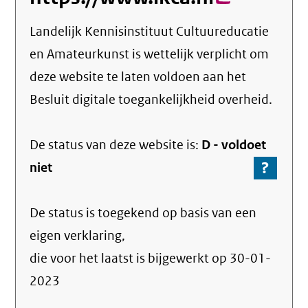
link)
Landelijk Kennisinstituut Cultuureducatie
en Amateurkunst
is wettelijk verplicht om
deze website te laten voldoen aan het
Besluit digitale toegankelijkheid overheid.
De status van deze
website
is:
D -
voldoet
?
-
niet
Ga
naar
De status is toegekend op basis van een
de
info
eigen verklaring,
over
die voor het laatst is bijgewerkt op
30-01-
de
2023
nale