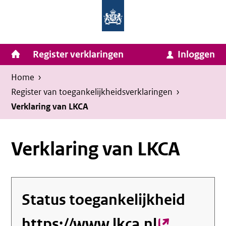
Homepage
Ga
van
naar
Ministerie
Invulassistent
inhoud
Hoofdnavigatie
Register verklaringen
Inloggen
van
Toegankelijkheidsverklaring
Toegankelijkheidsverklaring
Binnenlandse
Kruimelpad
U
Home
›
Zaken
bevindt
Register van toegankelijkheids­verklaringen
›
en
zich
Verklaring van LKCA
Koninkrijksrelaties
hier:
Verklaring van LKCA
Status toegankelijkheid
https://www.lkca.nl
(externe