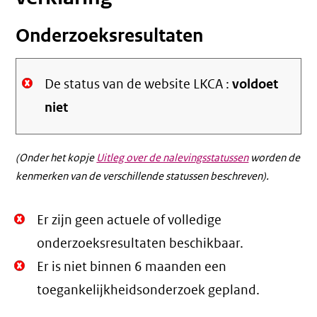
Onderzoeksresultaten
De status van de website LKCA :
voldoet
niet
(Onder het kopje
Uitleg over de nalevingsstatussen
worden de
kenmerken van de verschillende statussen beschreven).
Niet
Er zijn geen actuele of volledige
Oké.
onderzoeksresultaten beschikbaar.
Niet
Er is niet binnen 6 maanden een
Oké.
toegankelijkheidsonderzoek gepland.