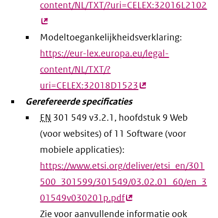
content/NL/TXT/?uri=CELEX:32016L2102
(e
lin
Modeltoegankelijkheidsverklaring:
https://eur-lex.europa.eu/legal-
content/NL/TXT/?
uri=CELEX:32018D1523
(externe
Gerefereerde specificaties
link)
EN
301 549 v3.2.1, hoofdstuk 9 Web
(voor websites) of 11 Software (voor
mobiele applicaties):
https://www.etsi.org/deliver/etsi_en/301
500_301599/301549/03.02.01_60/en_3
01549v030201p.pdf
(externe
Zie voor aanvullende informatie ook
link)