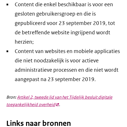
Content die enkel beschikbaar is voor een
gesloten gebruikersgroep en die is
gepubliceerd voor 23 september 2019, tot
de betreffende website ingrijpend wordt
herzien;
Content van websites en mobiele applicaties
die niet noodzakelijk is voor actieve
administratieve processen en die niet wordt
aangepast na 23 september 2019.
Bron:
Artikel 2, tweede lid van het Tijdelijk besluit digitale
toegankelijkheid overheid
(externe
.
link)
Links naar bronnen