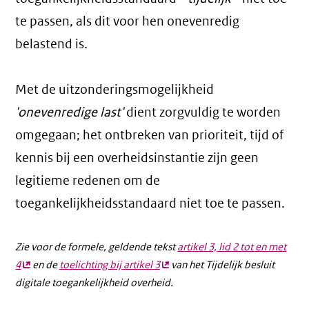
te passen, als dit voor hen onevenredig
belastend is.
Met de uitzonderingsmogelijkheid
'onevenredige last'
dient zorgvuldig te worden
omgegaan; het ontbreken van prioriteit, tijd of
kennis bij een overheidsinstantie zijn geen
legitieme redenen om de
toegankelijkheidsstandaard niet toe te passen.
Zie voor de formele, geldende tekst
artikel 3, lid 2 tot en met
4
(externe
en de
toelichting bij artikel 3
(externe
van het Tijdelijk besluit
digitale toegankelijkheid overheid.
link)
link)