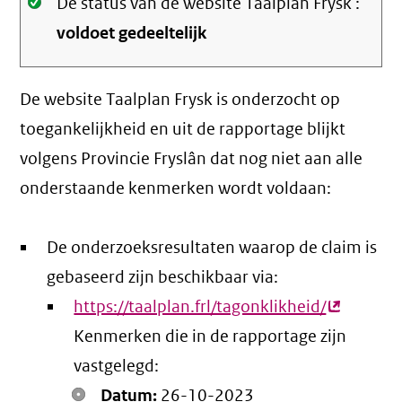
Oké.
De status van de website Taalplan Frysk :
voldoet gedeeltelijk
De website Taalplan Frysk is onderzocht op
toegankelijkheid en uit de rapportage blijkt
volgens Provincie Fryslân dat nog niet aan alle
onderstaande kenmerken wordt voldaan:
De onderzoeksresultaten waarop de claim is
gebaseerd zijn beschikbaar via:
https://taalplan.frl/tagonklikheid/
(externe
Kenmerken die in de rapportage zijn
link)
vastgelegd:
Datum:
26-10-2023