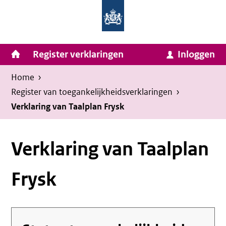
Homepage
Ga
van
naar
Ministerie
Invulassistent
inhoud
Hoofdnavigatie
Register verklaringen
Inloggen
van
Toegankelijkheidsverklaring
Toegankelijkheidsverklaring
Binnenlandse
Kruimelpad
U
Home
›
Zaken
bevindt
Register van toegankelijkheids­verklaringen
›
en
zich
Verklaring van Taalplan Frysk
Koninkrijksrelaties
hier:
Verklaring van Taalplan
Frysk