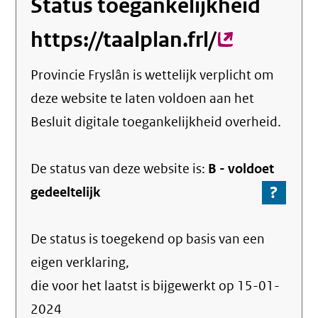
Status toegankelijkheid
https://taalplan.frl/
(externe
link)
Provincie Fryslân
is wettelijk verplicht om
deze website te laten voldoen aan het
Besluit digitale toegankelijkheid overheid.
De status van deze
website
is:
B -
voldoet
?
-
gedeeltelijk
Ga
naar
De status is toegekend op basis van een
de
info
eigen verklaring,
over
die voor het laatst is bijgewerkt op
15-01-
de
2024
nale