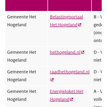
Gemeente Het
Belastingportaal
B - Vo
Hogeland
Het Hogeland
(externe
gedeel
link)
(onde
ontoer
Gemeente Het
hethogeland.nl
(externe
D - Vo
Hogeland
link)
niet
Gemeente Het
raadhethogeland.nl
(externe
D - Vo
Hogeland
link)
niet
Gemeente Het
Energieloket Het
A - Vo
Hogeland
Hogeland
(externe
volled