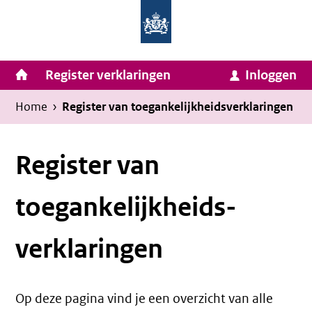
Homepage
Ga
van
naar
Ministerie
Invulassistent
inhoud
Hoofdnavigatie
Register verklaringen
Inloggen
van
Toegankelijkheidsverklaring
Toegankelijkheidsverklaring
Binnenlandse
Kruimelpad
U
Home
›
Register van toegankelijkheids­verklaringen
Zaken
bevindt
en
zich
Register van
Koninkrijksrelaties
hier:
toegankelijkheids­
verklaringen
Op deze pagina vind je een overzicht van alle