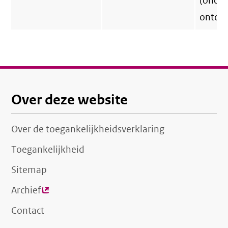
link)
(onde
ontoer
Over deze website
Over de toegankelijkheidsverklaring
Toegankelijkheid
Sitemap
Archief
(externe
link)
Contact