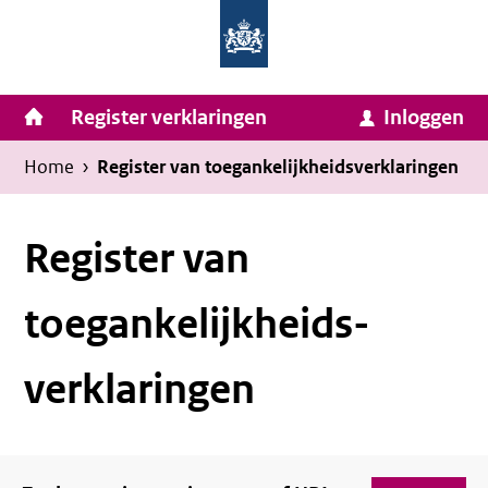
Homepage
Ga
van
naar
Ministerie
Invulassistent
inhoud
Hoofdnavigatie
Register verklaringen
Inloggen
van
Toegankelijkheidsverklaring
Toegankelijkheidsverklaring
Binnenlandse
Kruimelpad
U
Home
›
Register van toegankelijkheids­verklaringen
Zaken
bevindt
en
zich
Register van
Koninkrijksrelaties
hier:
toegankelijkheids­
verklaringen
Filter