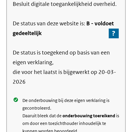
Besluit digitale toegankelijkheid overheid.
De status van deze
website
is:
B -
voldoet
?
-
gedeeltelijk
Ga
naar
De status is toegekend op basis van een
de
info
eigen verklaring,
over
die voor het laatst is bijgewerkt op
20-03-
de
2026
nale
De onderbouwing bij deze eigen verklaring is
gecontroleerd.
Daaruit bleek dat de
onderbouwing toereikend
is
om door een toezichthouder inhoudelijk te
kunnen worden beoordeeld.