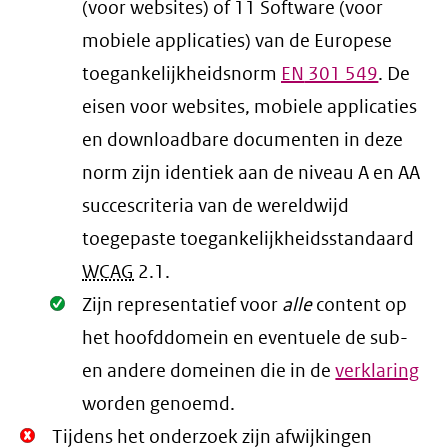
(voor websites) of 11 Software (voor
mobiele applicaties) van de Europese
toegankelijkheidsnorm
EN
301 549
. De
eisen voor websites, mobiele applicaties
en downloadbare documenten in deze
norm zijn identiek aan de niveau A en AA
succescriteria van de wereldwijd
toegepaste toegankelijkheidsstandaard
WCAG
2.1
.
Oké.
Zijn representatief voor
alle
content op
het hoofddomein en eventuele de sub-
en andere domeinen die in de
verklaring
worden genoemd.
Niet
Tijdens het onderzoek zijn afwijkingen