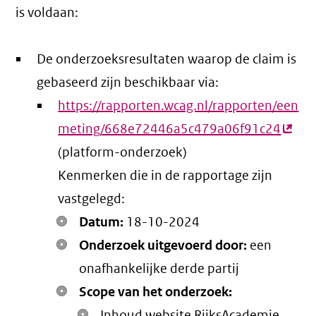
is voldaan:
De onderzoeksresultaten waarop de claim is
gebaseerd zijn beschikbaar via:
https://rapporten.wcag.nl/rapporten/een
meting/668e72446a5c479a06f91c24
(exte
(platform-onderzoek)
link)
Kenmerken die in de rapportage zijn
vastgelegd:
Datum:
18-10-2024
Onderzoek uitgevoerd door:
een
onafhankelijke derde partij
Scope van het onderzoek:
Inhoud website RijksAcademie