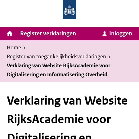
Homepage
Ga
van
naar
Ministerie
Invulassistent
inhoud
Hoofdnavigatie
Register verklaringen
Inloggen
van
Toegankelijkheidsverklaring
Toegankelijkheidsverklaring
Binnenlandse
Kruimelpad
U
Home
›
Zaken
bevindt
Register van toegankelijkheids­verklaringen
›
en
zich
Verklaring van Website RijksAcademie voor
Koninkrijksrelaties
Digitalisering en Informatisering Overheid
hier:
Verklaring van Website
RijksAcademie voor
Digitalisering en