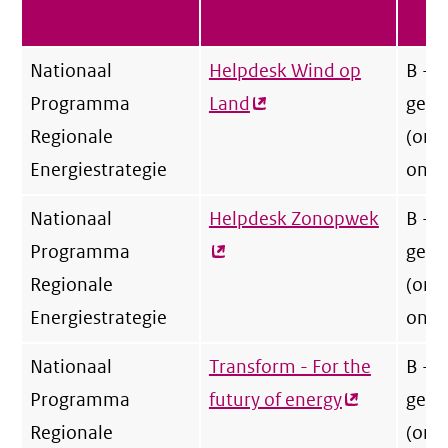
Nationaal
Helpdesk Wind op
B - 
Programma
Land
(externe
gedee
Regionale
link)
(ond
Energiestrategie
onto
Nationaal
Helpdesk Zonopwek
(extern
B - 
Programma
link)
gedee
Regionale
(ond
Energiestrategie
onto
Nationaal
Transform - For the
B - 
Programma
futury of energy
(externe
gedee
Regionale
link)
(ond