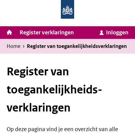
Homepage
Ga
van
naar
Ministerie
Invulassistent
inhoud
Hoofdnavigatie
Register verklaringen
Inloggen
van
Toegankelijkheidsverklaring
Toegankelijkheidsverklaring
Binnenlandse
Kruimelpad
U
Home
›
Register van toegankelijkheids­verklaringen
Zaken
bevindt
en
zich
Register van
Koninkrijksrelaties
hier:
toegankelijkheids­
verklaringen
Op deze pagina vind je een overzicht van alle