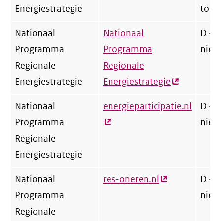
Energiestrategie
toer
Nationaal
Nationaal
D - 
Programma
Programma
niet
Regionale
Regionale
Energiestrategie
Energiestrategie
(externe
link)
Nationaal
energieparticipatie.nl
(exter
D - 
Programma
link)
niet
Regionale
Energiestrategie
Nationaal
res-oneren.nl
(externe
D - 
Programma
link)
niet
Regionale