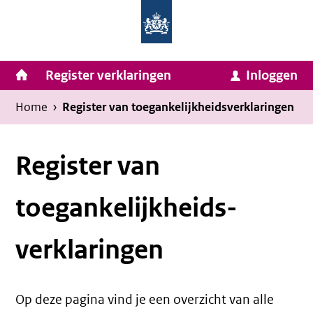
Homepage
Ga
van
naar
Ministerie
Invulassistent
inhoud
Hoofdnavigatie
Register verklaringen
Inloggen
van
Toegankelijkheidsverklaring
Toegankelijkheidsverklaring
Binnenlandse
Kruimelpad
U
Home
›
Register van toegankelijkheids­verklaringen
Zaken
bevindt
en
zich
Register van
Koninkrijksrelaties
hier:
toegankelijkheids­
verklaringen
Op deze pagina vind je een overzicht van alle