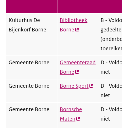
Kulturhus De
Bibliotheek
B - Voldoet
Bijenkorf Borne
Borne
(externe
gedeeltelij
link)
(onderbou
toereikend
Gemeente Borne
Gemeenteraad
D - Voldoet
Borne
(externe
niet
link)
Gemeente Borne
Borne Sport
(externe
D - Voldoet
link)
niet
Gemeente Borne
Bornsche
D - Voldoet
Maten
(externe
niet